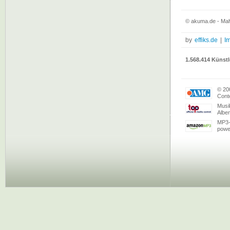
© akuma.de - Malv
by
effiks.de
|
I
1.568.414 Künstl
© 20
Conte
Musi
Albe
MP3-
powe