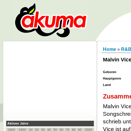
Home
»
R&
Malvin Vic
Geboren
Hauptgenre
Land
Zusamme
Malvin Vice
Songschrei
schrieb unt
Aktiven Jahre
Vice ist a
1800
1900
10
20
30
40
50
60
70
80
90
2000