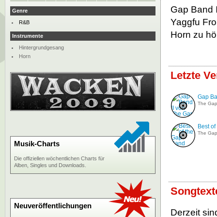
Gap Band I
Genre
Yaggfu Fro
R&B
Horn zu hör
Instrumente
Hintergrundgesang
Horn
Letzte Ve
Gap Ba
The Ga
Best o
The Ga
Musik-Charts
Die offiziellen wöchentlichen Charts für
Alben, Singles und Downloads.
Songtext
Neuveröffentlichungen
Derzeit sin