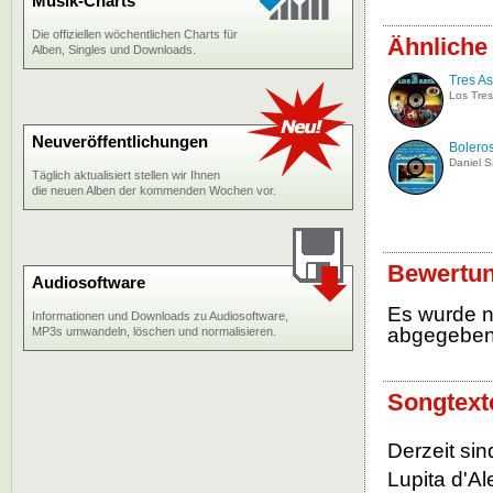
Musik-Charts
Die offiziellen wöchentlichen Charts für
Ähnliche
Alben, Singles und Downloads.
Tres A
Los Tres
Neuveröffentlichungen
Bolero
Daniel S
Täglich aktualisiert stellen wir Ihnen
die neuen Alben der kommenden Wochen vor.
Bewertun
Audiosoftware
Es wurde 
Informationen und Downloads zu Audiosoftware,
abgegebe
MP3s umwandeln, löschen und normalisieren.
Songtext
Derzeit si
Lupita d'Al