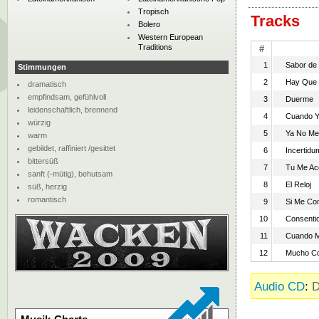
Tropisch
Tracks
Bolero
Western European
Traditions
#
1
Sabor de
Stimmungen
2
Hay Que 
dramatisch
empfindsam, gefühlvoll
3
Duerme
leidenschaftlich, brennend
4
Cuando Y
würzig
5
Ya No Me
warm
gebildet, raffiniert /gesittet
6
Incertidu
bittersüß
7
Tu Me Ac
sanft (-mütig), behutsam
8
El Reloj
süß, herzig
romantisch
9
Si Me Co
10
Consenti
11
Cuando 
12
Mucho C
Audio CD
:
D