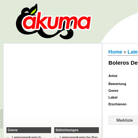
Home
»
Late
Boleros De
Artist
Bewertung
Genre
Label
Erschienen
Genre
Stilrichtungen
Lateinamerikanisch
Lateinamerikanische Pop