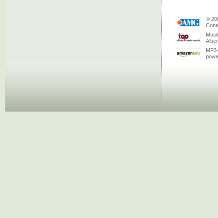
© 20
Conte
Musi
Albe
MP3-
powe