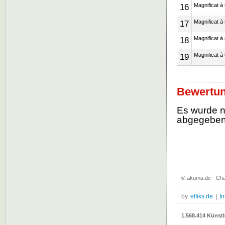
16
Magnificat à
17
Magnificat à
18
Magnificat à
19
Magnificat à
Bewertun
Es wurde 
abgegebe
© akuma.de - Char
by
effiks.de
|
I
1.568.414 Künstl