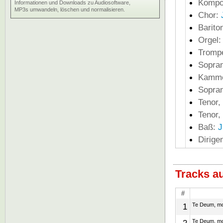
Kompo
Informationen und Downloads zu Audiosoftware,
MP3s umwandeln, löschen und normalisieren.
Chor:
Barito
Orgel
Tromp
Sopran
Kamme
Sopran
Tenor,
Tenor,
Baß:
J
Dirige
Tracks a
#
1
Te Deum, mot
Te Deum, mot