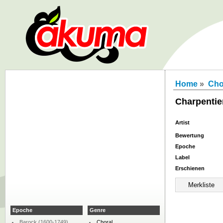
Home
»
Cho
Charpentie
Artist
Bewertung
Epoche
Label
Erschienen
Epoche
Genre
Barock (1600-1749)
Choral