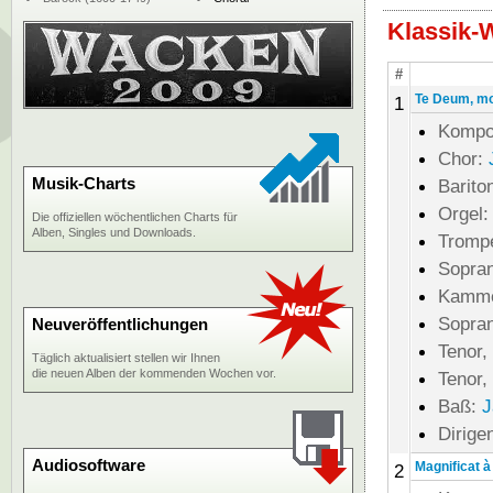
Klassik-
#
Te Deum, mot
1
Kompo
Chor:
Musik-Charts
Barito
Orgel
Die offiziellen wöchentlichen Charts für
Alben, Singles und Downloads.
Tromp
Sopran
Kamme
Sopran
Neuveröffentlichungen
Tenor,
Täglich aktualisiert stellen wir Ihnen
die neuen Alben der kommenden Wochen vor.
Tenor,
Baß:
J
Dirige
Audiosoftware
Magnificat à
2