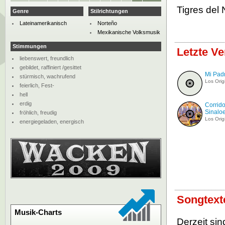
Tigres del
Genre
Stilrichtungen
Lateinamerikanisch
Norteño
Mexikanische Volksmusik
Stimmungen
Letzte Ve
liebenswert, freundlich
gebildet, raffiniert /gesittet
Mi Pad
stürmisch, wachrufend
Los Orig
feierlich, Fest-
hell
erdig
Corrid
Sinalo
fröhlich, freudig
Los Orig
energiegeladen, energisch
Songtext
Musik-Charts
Derzeit sin