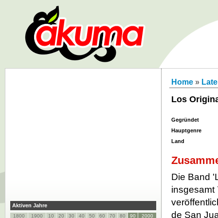
Home
»
Late
Los Origin
Gegründet
Hauptgenre
Land
Zusamme
Die Band '
insgesamt 
veröffentli
Aktiven Jahre
de San Jua
1800
1900
10
20
30
40
50
60
70
80
90
2000