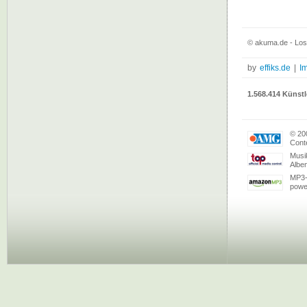
© akuma.de - Los 
by
effiks.de
|
I
1.568.414 Künstl
© 20
Conte
Musi
Albe
MP3-
powe