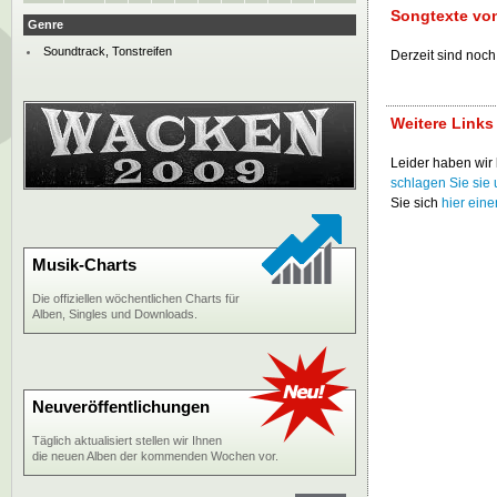
Songtexte vo
Genre
Soundtrack, Tonstreifen
Derzeit sind noch
Weitere Link
Leider haben wir 
schlagen Sie sie 
Sie sich
hier ein
Musik-Charts
Die offiziellen wöchentlichen Charts für
Alben, Singles und Downloads.
Neuveröffentlichungen
Täglich aktualisiert stellen wir Ihnen
die neuen Alben der kommenden Wochen vor.