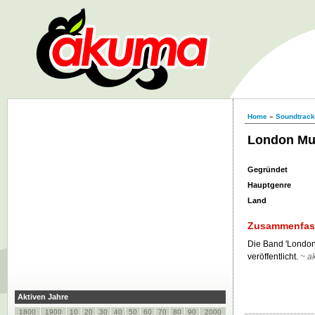
Home
»
Soundtrack,
London Mu
Gegründet
Hauptgenre
Land
Zusammenfa
Die Band 'London
veröffentlicht.
~ a
Aktiven Jahre
1800
1900
10
20
30
40
50
60
70
80
90
2000