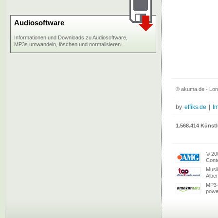
Audiosoftware
Informationen und Downloads zu Audiosoftware,
MP3s umwandeln, löschen und normalisieren.
© akuma.de - Lon
by
effiks.de
|
I
1.568.414 Künstl
© 20
Conte
Musi
Albe
MP3-
powe