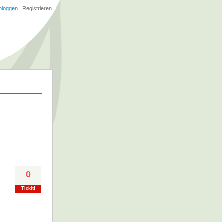
nloggen
|
Registrieren
0
TickIt!