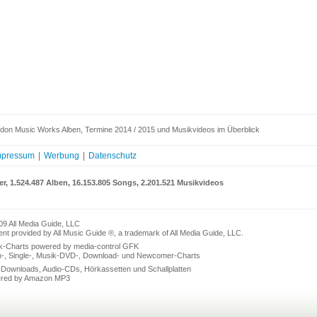
don Music Works Alben, Termine 2014 / 2015 und Musikvideos im Überblick
mpressum
|
Werbung
|
Datenschutz
er, 1.524.487 Alben, 16.153.805 Songs, 2.201.521 Musikvideos
09 All Media Guide, LLC
nt provided by All Music Guide ®, a trademark of All Media Guide, LLC.
k-Charts powered by media-control GFK
n-, Single-, Musik-DVD-, Download- und Newcomer-Charts
Downloads, Audio-CDs, Hörkassetten und Schallplatten
red by Amazon MP3