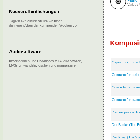
Piano..
Various A
Neuveröffentlichungen
Täglich aktualisiert stellen wir Ihnen
die neuen Alben der kommenden Wochen vor.
Komposit
Audiosoftware
Informationen und Downloads zu Audiosoftware,
Capricci (2) for sol
MP3s umwandeln, löschen und normalisieren.
Concerto for cello
Concerto for mixed
Concerto for piano
Das verpasste Tref
Der Bettler (The B
Der Krieg (The War