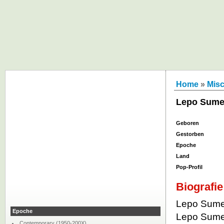
Home
»
Misc
Lepo Sume
Geboren
Gestorben
Epoche
Land
Pop-Profil
Biografie
Lepo Sumer
Epoche
Lepo Sumera
Contemporary (1950-200X)