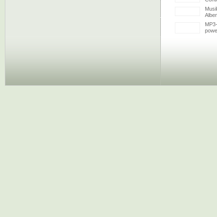
Musi
Albe
MP3-
powe