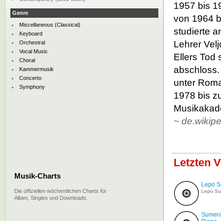
1957 bis 19
Genre
von 1964 b
Miscellaneous (Classical)
studierte 
Keyboard
Lehrer Vel
Orchestral
Vocal Music
Ellers Tod 
Choral
abschloss.
Kammermusik
Concerto
unter Roma
Symphony
1978 bis z
Musikakade
~
de.wikipe
Letzten V
Musik-Charts
Lepo S
Die offiziellen wöchentlichen Charts für
Lepo S
Alben, Singles und Downloads.
Sumera