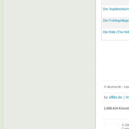
Der Vogelbeobacht
Die Frühlingsfliege
Die Hölle (The Hell
© akuma.de - Lep
by
effiks.de
|
I
1.568.414 Künstl
© 20
Conte