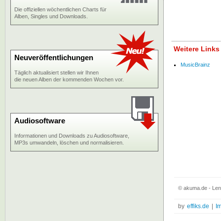
Die offiziellen wöchentlichen Charts für
Alben, Singles und Downloads.
Weitere Links
Neuveröffentlichungen
MusicBrainz
Täglich aktualisiert stellen wir Ihnen
die neuen Alben der kommenden Wochen vor.
Audiosoftware
Informationen und Downloads zu Audiosoftware,
MP3s umwandeln, löschen und normalisieren.
© akuma.de - Len
by
effiks.de
|
I