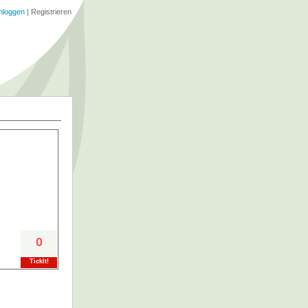
nloggen
|
Registrieren
0
TickIt!