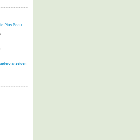
 le Plus Beau
o
o
cudero anzeigen