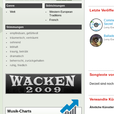
Genre
Stilrichtungen
Letzte Veröff
Welt
Western European
Traditions
French
Comme
Secret
Stimmungen
Leny Es
empfindsam, gefühlvoll
Ballade
träumerisch, verträumt
Leny Es
sehnend
lebhaft
traurig, betrübt
dramatisch
beherrscht, zurückgehalten
ruhig, friedlich
Songtexte vo
Derzeit sind noch
Verwandte Kü
Ähnliche Künstler
Musik-Charts