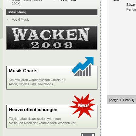
200X)
Sätze
Perfu
Stilrichtung
Vocal Music
Musik-Charts
Die offiziellen wöchentlichen Charts für
Alben, Singles und Downloads.
[Zeige 1-1 von 1]
Neuveröffentlichungen
Täglich aktualisiert stellen wir Ihnen
die neuen Alben der kommenden Wochen vor.