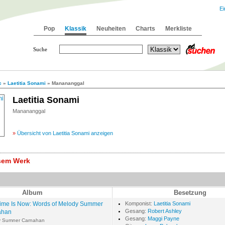
Ei
Pop
Klassik
Neuheiten
Charts
Merkliste
Suche
c
»
Laetitia Sonami
» Manananggal
Laetitia Sonami
Manananggal
»
Übersicht von Laetitia Sonami anzeigen
esem Werk
Album
Besetzung
ime Is Now: Words of Melody Summer
Komponist:
Laetitia Sonami
Gesang:
Robert Ashley
ahan
Gesang:
Maggi Payne
y Sumner Carnahan