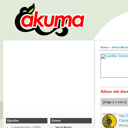
Home
»
Vocal Musi
Alben mit di
[Zeige 1-1 von 1]
The T
Carn
Epoche
Genre
Melod
Contemporary (1950-
Vocal Music