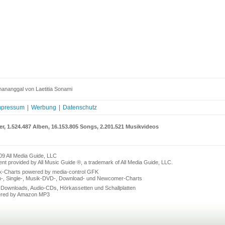
ananggal von Laetitia Sonami
mpressum
|
Werbung
|
Datenschutz
er, 1.524.487 Alben, 16.153.805 Songs, 2.201.521 Musikvideos
09 All Media Guide, LLC
nt provided by All Music Guide ®, a trademark of All Media Guide, LLC.
k-Charts powered by media-control GFK
n-, Single-, Musik-DVD-, Download- und Newcomer-Charts
Downloads, Audio-CDs, Hörkassetten und Schallplatten
red by Amazon MP3