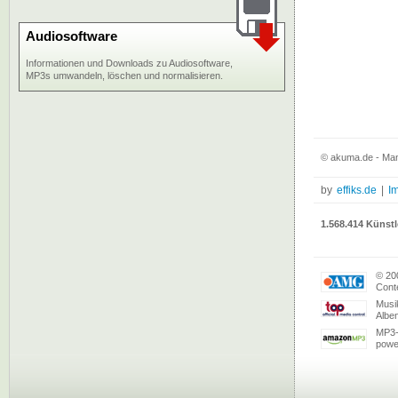
Audiosoftware
Informationen und Downloads zu Audiosoftware,
MP3s umwandeln, löschen und normalisieren.
© akuma.de - Man
by
effiks.de
|
I
1.568.414 Künstl
© 20
Conte
Musi
Albe
MP3-
powe