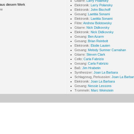
Gitarre:
Larry Polansky
 aus diesem Werk
Elektronik:
Larry Polansky
me
Elektronik:
John Bischoff
Gesang:
Laetitia Sonami
Elektronik:
Laetitia Sonami
Flöte:
Andrew Bolotowsky
Gitarre:
Nick Didkovsky
Elektronik:
Nick Didkovsky
Gesang:
Ben Azarm
Gesang:
Brian Reinbolt
Elektronik:
Elodie Lauten
Gesang:
Melody Sumner Carnahan
Gitarre:
Steven Clark
Cello:
Carla Fabrizio
Gesang:
Carla Fabrizio
Baß:
Jim Hrabetin
Synthesizer:
Joan La Barbara
Schlagzeug, Perkussion:
Joan La Barba
Elektronik:
Joan La Barbara
Gesang:
Nessie Lessons
Trommeln:
Marc Weinstein