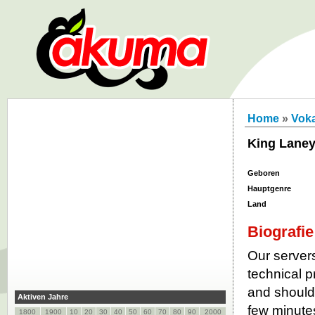
Home
»
Vok
King Lane
Geboren
Hauptgenre
Land
Biografie
Our servers
technical p
and should 
Aktiven Jahre
few minutes
1800
1900
10
20
30
40
50
60
70
80
90
2000