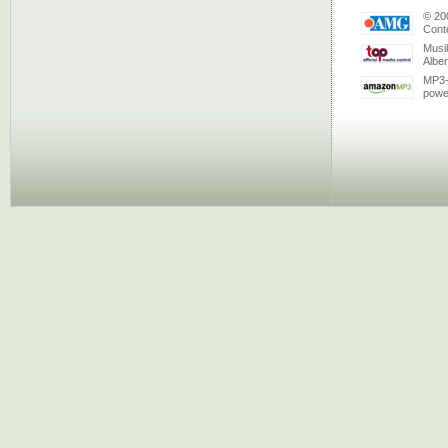
© 20
Conte
Musi
Albe
MP3-
powe