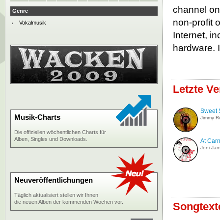
channel on
Genre
non-profit 
Vokalmusik
Internet, i
hardware. I
Letzte V
Sweet 
Musik-Charts
Jimmy Ro
Die offiziellen wöchentlichen Charts für
Alben, Singles und Downloads.
At Carn
Joni Ja
Neuveröffentlichungen
Täglich aktualisiert stellen wir Ihnen
die neuen Alben der kommenden Wochen vor.
Songtext