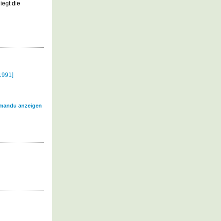
iegt die
1991]
tmandu anzeigen