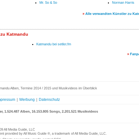
Mr. So & So
Norman Harris
»
Alle verwandten Künstler zu Ka
s zu Katmandu
Katmandu bei setlist.fm
»
Fanp
mandu Alben, Termine 2014 / 2015 und Musikvideos im Überblick
mpressum
|
Werbung
|
Datenschutz
er, 1.524.487 Alben, 16.153.805 Songs, 2.201.521 Musikvideos
09 All Media Guide, LLC
nt provided by All Music Guide ®, a trademark of All Media Guide, LLC.