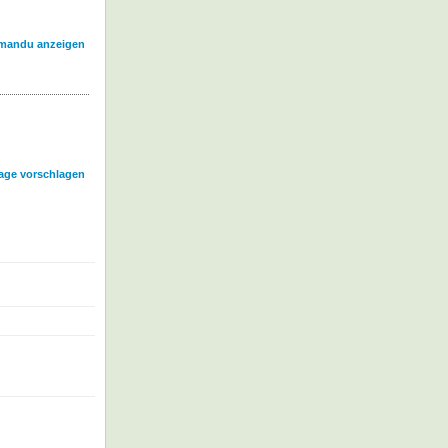
tmandu anzeigen
age vorschlagen