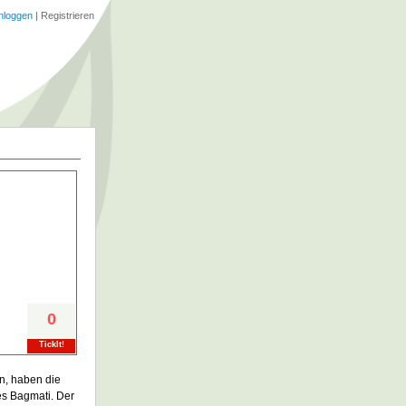
nloggen
|
Registrieren
0
TickIt!
n, haben die
des Bagmati. Der