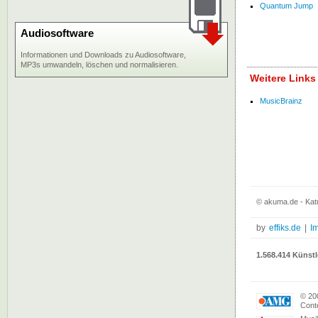
Quantum Jump
Audiosoftware
Informationen und Downloads zu Audiosoftware,
MP3s umwandeln, löschen und normalisieren.
Weitere Link
MusicBrainz
© akuma.de - Kat
by
effiks.de
|
I
1.568.414 Künstl
© 20
Conte