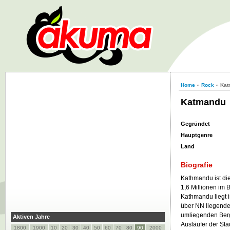
Home
»
Rock
» Kat
Katmandu
Gegründet
Hauptgenre
Land
Biografie
Kathmandu ist di
1,6 Millionen im 
Kathmandu liegt 
über NN liegende
umliegenden Ber
Aktiven Jahre
Ausläufer der Sta
1800
1900
10
20
30
40
50
60
70
80
90
2000