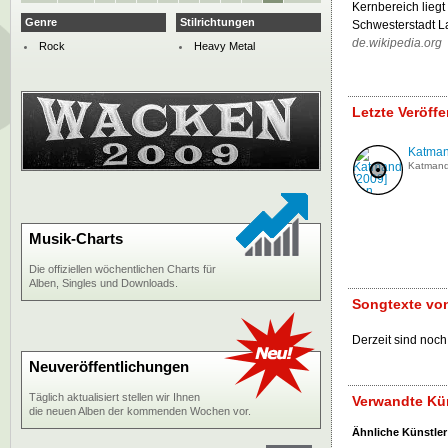
Kernbereich liegt
Genre
Stilrichtungen
Schwesterstadt L
de.wikipedia.org
Rock
Heavy Metal
Letzte Veröf
Katman
Katman
Musik-Charts
Die offiziellen wöchentlichen Charts für
Alben, Singles und Downloads.
Songtexte vo
Derzeit sind noch
Neuveröffentlichungen
Täglich aktualisiert stellen wir Ihnen
Verwandte Kü
die neuen Alben der kommenden Wochen vor.
Ähnliche Künstler