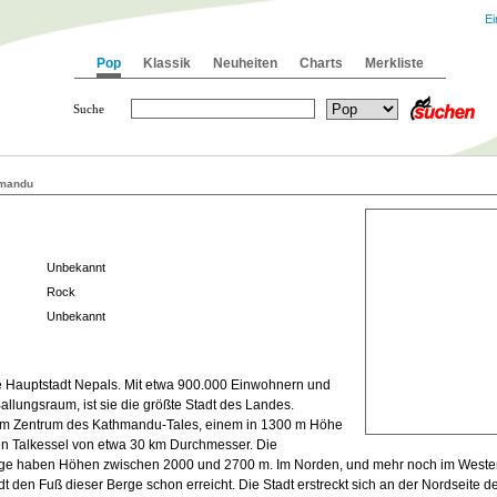
Ei
Pop
Klassik
Neuheiten
Charts
Merkliste
Suche
mandu
Unbekannt
Rock
Unbekannt
e Hauptstadt Nepals. Mit etwa 900.000 Einwohnern und
Ballungsraum, ist sie die größte Stadt des Landes.
im Zentrum des Kathmandu-Tales, einem in 1300 m Höhe
n Talkessel von etwa 30 km Durchmesser. Die
ge haben Höhen zwischen 2000 und 2700 m. Im Norden, und mehr noch im Weste
dt den Fuß dieser Berge schon erreicht. Die Stadt erstreckt sich an der Nordseite 