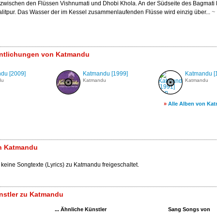
 zwischen den Flüssen Vishnumati und Dhobi Khola. An der Südseite des Bagmati l
alitpur. Das Wasser der im Kessel zusammenlaufenden Flüsse wird einzig über...
~
fentlichungen von Katmandu
du [2009]
Katmandu [1999]
Katmandu [
du
Katmandu
Katmandu
»
Alle Alben von Ka
n Katmandu
 keine Songtexte (Lyrics) zu Katmandu freigeschaltet.
nstler zu Katmandu
... Ähnliche Künstler
Sang Songs von