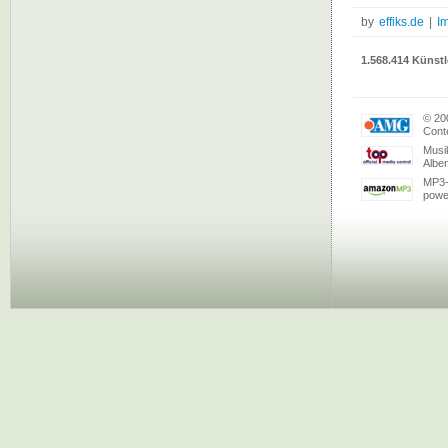
by
effiks.de
|
I
1.568.414 Künstl
© 20
Conte
Musi
Albe
MP3-
powe