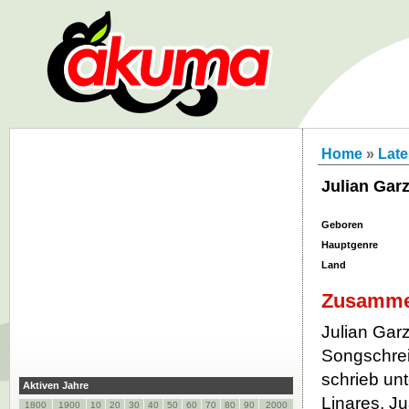
Home
»
Late
Julian Gar
Geboren
Hauptgenre
Land
Zusamme
Julian Garz
Songschrei
schrieb un
Aktiven Jahre
Linares, Ju
1800
1900
10
20
30
40
50
60
70
80
90
2000