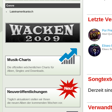
Genre
Lateinamerikanisch
Letzte Ve
Por Pr
Abel Qui
Eliseo
Eliseo R
Musik-Charts
Die offiziellen wöchentlichen Charts für
Alben, Singles und Downloads.
Songtext
Derzeit sin
Neuveröffentlichungen
Täglich aktualisiert stellen wir Ihnen
die neuen Alben der kommenden Wochen vor.
Verwandt