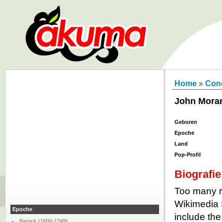
Home
»
Con
John Mora
Geboren
Epoche
Land
Pop-Profil
Biografie
Too many re
Wikimedia 
Epoche
include th
Barock (1600-1749)