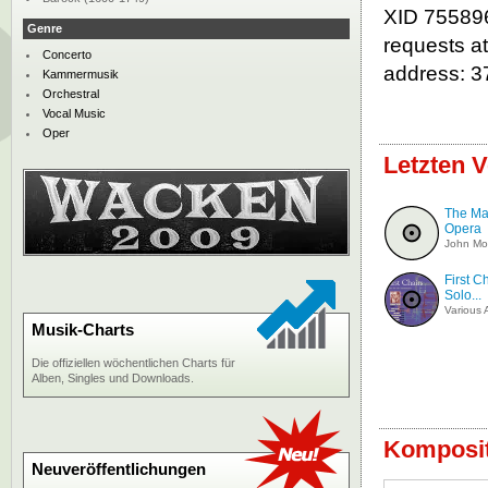
XID 755896
Genre
requests a
Concerto
address: 3
Kammermusik
Orchestral
Vocal Music
Oper
Letzten V
The Ma
Opera
John Mo
First C
Solo...
Various A
Musik-Charts
Die offiziellen wöchentlichen Charts für
Alben, Singles und Downloads.
Komposit
Neuveröffentlichungen