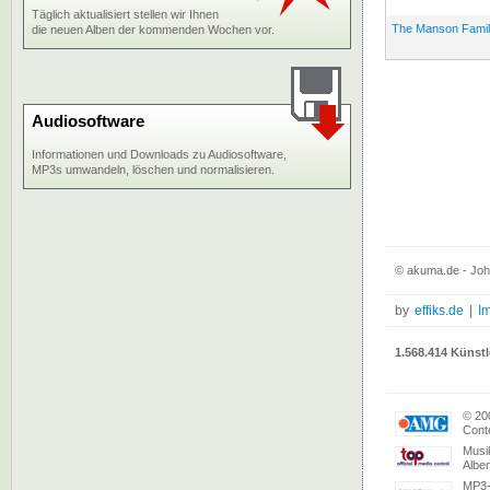
Täglich aktualisiert stellen wir Ihnen
The Manson Famil
die neuen Alben der kommenden Wochen vor.
Audiosoftware
Informationen und Downloads zu Audiosoftware,
MP3s umwandeln, löschen und normalisieren.
© akuma.de - Joh
by
effiks.de
|
I
1.568.414 Künstl
© 20
Conte
Musi
Albe
MP3-