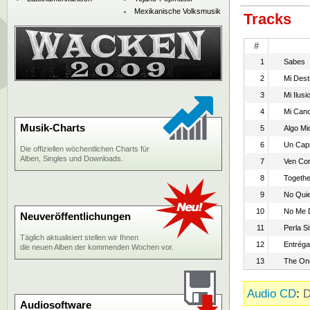
Mexikanische Volksmusik
Tracks
#
1
Sabes
2
Mi Dest
3
Mi Ilusi
4
Mi Canc
Musik-Charts
5
Algo Mi
6
Un Cap
Die offiziellen wöchentlichen Charts für
Alben, Singles und Downloads.
7
Ven Co
8
Togethe
9
No Quier
10
No Me 
Neuveröffentlichungen
11
Perla S
Täglich aktualisiert stellen wir Ihnen
12
Entréga
die neuen Alben der kommenden Wochen vor.
13
The On
Audio CD
:
D
Audiosoftware