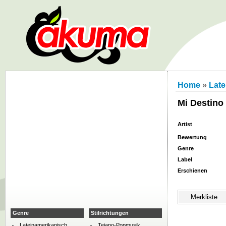
Home
»
Late
Mi Destino
Artist
Bewertung
Genre
Label
Erschienen
Genre
Stilrichtungen
Lateinamerikanisch
Tejano-Popmusik