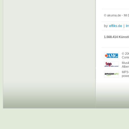
© akuma.de - Mi 
by
effiks.de
|
I
1.568.414 Künstl
© 20
Conte
Musi
Albe
MP3-
powe