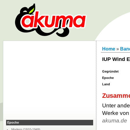
Home
»
Ban
IUP Wind 
Gegründet
Epoche
Land
Zusamme
Unter ande
Werke von
akuma.de
Epoche
Modern (1910-1949)