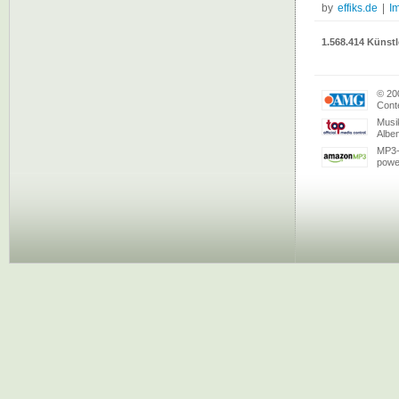
by
effiks.de
|
I
1.568.414 Künstl
© 20
Conte
Musi
Albe
MP3-
powe