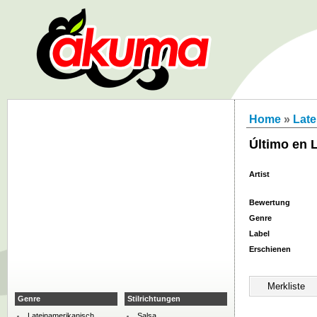
Home
»
Late
Último en 
Artist
Bewertung
Genre
Label
Erschienen
Genre
Stilrichtungen
Lateinamerikanisch
Salsa