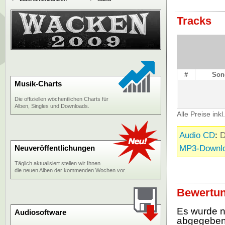
Tracks
#
Son
Musik-Charts
Die offiziellen wöchentlichen Charts für
Alben, Singles und Downloads.
Alle Preise ink
Audio CD
:
D
MP3-Downl
Neuveröffentlichungen
Täglich aktualisiert stellen wir Ihnen
die neuen Alben der kommenden Wochen vor.
Bewertun
Es wurde 
Audiosoftware
abgegebe