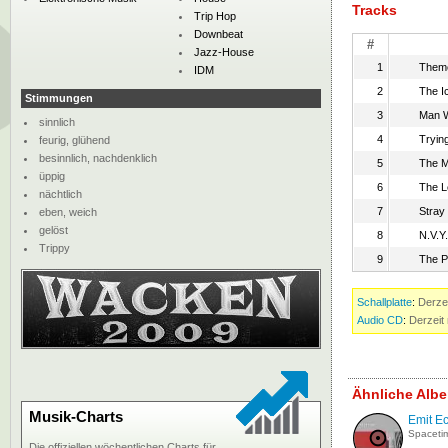
Tracks
Trip Hop
Downbeat
#
Jazz-House
1
Theme
IDM
2
The I
Stimmungen
3
Man 
sinnlich
4
Tryin
feurig, glühend
besinnlich, nachdenklich
5
The M
üppig
6
The L
nächtlich
7
Stray
eben, weich
gelöst
8
N.V.Y.
Trippy
9
The P
Schallplatte
:
Derzei
Audio CD
:
Derzeit 
Ähnliche Albe
Musik-Charts
Emit E
Spaceti
Die offiziellen wöchentlichen Charts für