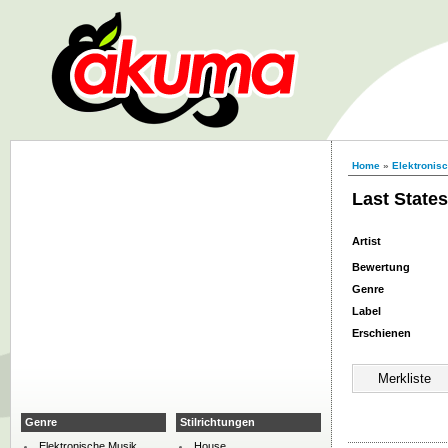
Home
»
Elektronis
Last States
Artist
Bewertung
Genre
Label
Erschienen
Genre
Stilrichtungen
Elektronische Musik
House