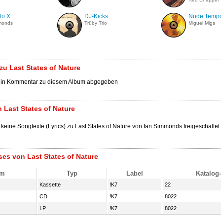
to X
DJ-Kicks
Nude Temp
monds
Trüby Trio
Miguel Migs
u Last States of Nature
ein Kommentar zu diesem Album abgegeben
 Last States of Nature
 keine Songtexte (Lyrics) zu Last States of Nature von Ian Simmonds freigeschaltet.
ses von Last States of Nature
um
Typ
Label
Katalog-
Kassette
!K7
22
CD
!K7
8022
LP
!K7
8022