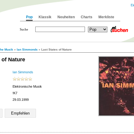
Ei
Pop
Klassik
Neuheiten
Charts
Merkliste
Suche
che Musik
»
Ian Simmonds
» Last States of Nature
 of Nature
Ian Simmonds
Elektronische Musik
!K7
29.03.1999