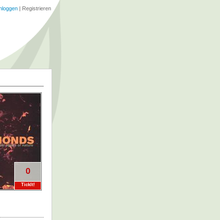
nloggen
|
Registrieren
0
TickIt!