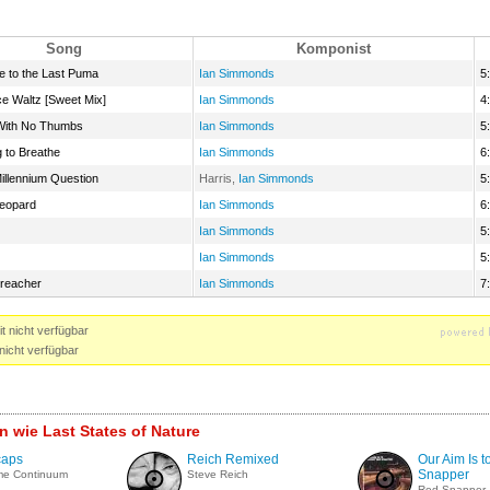
Song
Komponist
 to the Last Puma
Ian Simmonds
5
ce Waltz [Sweet Mix]
Ian Simmonds
4
With No Thumbs
Ian Simmonds
5
g to Breathe
Ian Simmonds
6
illennium Question
Harris,
Ian Simmonds
5
eopard
Ian Simmonds
6
Ian Simmonds
5
Ian Simmonds
5
reacher
Ian Simmonds
7
t nicht verfügbar
nicht verfügbar
n wie Last States of Nature
caps
Reich Remixed
Our Aim Is t
Snapper
me Continuum
Steve Reich
Red Snapper