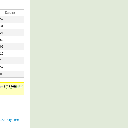
Dauer
:57
:34
:21
:52
:01
:15
:15
:52
:05
o Satisfy Red