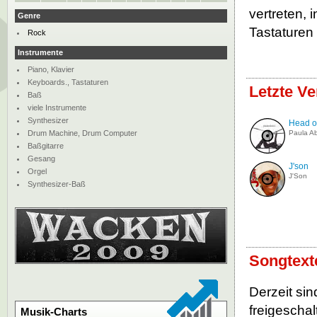
vertreten, 
Genre
Tastaturen
Rock
Instrumente
Piano, Klavier
Keyboards., Tastaturen
Letzte V
Baß
viele Instrumente
Synthesizer
Head o
Drum Machine, Drum Computer
Paula A
Baßgitarre
Gesang
J'son
Orgel
J'Son
Synthesizer-Baß
Songtext
Derzeit si
freigeschalt
Musik-Charts