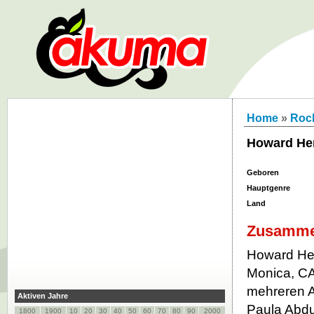
Home
»
Roc
Howard He
Geboren
Hauptgenre
Land
Zusamme
Howard He
Monica, CA
mehreren A
Aktiven Jahre
Paula Abdul
1800
1900
10
20
30
40
50
60
70
80
90
2000