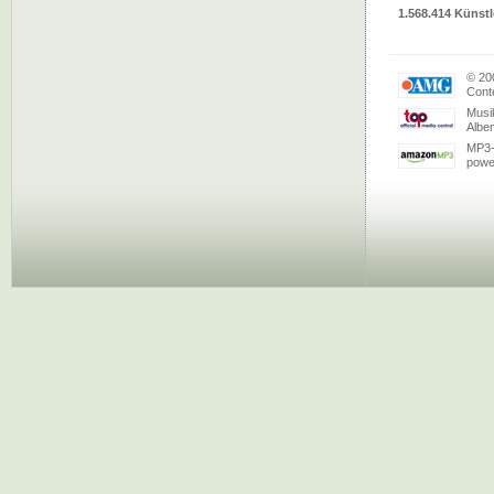
1.568.414 Künstl
© 20
Conte
Musi
Albe
MP3-
powe