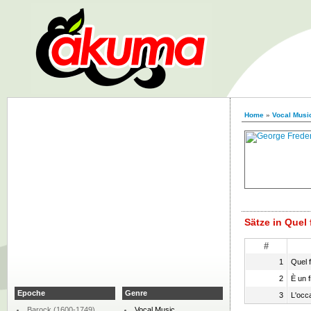
Home
»
Vocal Musi
Sätze in Quel 
#
1
Quel f
2
È un f
Epoche
Genre
3
L'occ
Barock (1600-1749)
Vocal Music