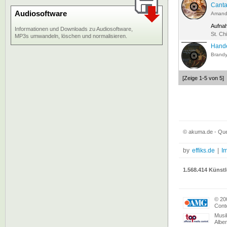
Canta
Audiosoftware
Amand
Aufna
Informationen und Downloads zu Audiosoftware,
St. Ch
MP3s umwandeln, löschen und normalisieren.
Hande
Brand
[Zeige 1-5 von 5]
© akuma.de - Quel
by
effiks.de
|
I
1.568.414 Künstl
© 20
Conte
Musi
Albe