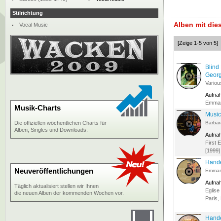
Stilrichtung
Alben mit di
Vocal Music
[Zeige 1-5 von 5]
Blind
Georg
Variou
Aufna
Emman
Musik-Charts
Music
Die offiziellen wöchentlichen Charts für
Barbar
Alben, Singles und Downloads.
Aufna
First 
[1999]
Hande
Neuveröffentlichungen
Emman
Aufna
Täglich aktualisiert stellen wir Ihnen
Eglise
die neuen Alben der kommenden Wochen vor.
Paris,
Handel