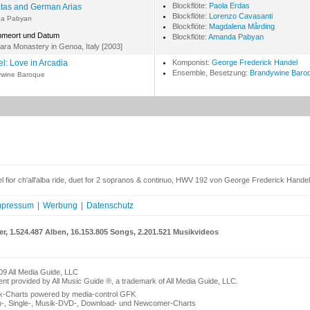
Blockflöte:
Paola Erdas
tas and German Arias
Blockflöte:
Lorenzo Cavasanti
a Pabyan
Blockflöte:
Magdalena Mårding
hmeort und Datum
Blockflöte:
Amanda Pabyan
iara Monastery in Genoa, Italy [2003]
l: Love in Arcadia
Komponist:
George Frederick Handel
Ensemble, Besetzung:
Brandywine Baro
ywine Baroque
 fior ch'all'alba ride, duet for 2 sopranos & continuo, HWV 192 von George Frederick Handel
mpressum
|
Werbung
|
Datenschutz
er, 1.524.487 Alben, 16.153.805 Songs, 2.201.521 Musikvideos
09 All Media Guide, LLC
nt provided by All Music Guide ®, a trademark of All Media Guide, LLC.
k-Charts powered by media-control GFK
n-, Single-, Musik-DVD-, Download- und Newcomer-Charts