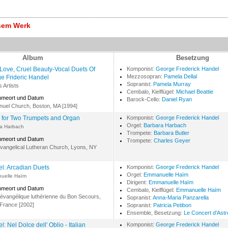
esem Werk
Album
Besetzung
 Love, Cruel Beauty-Vocal Duets Of
Komponist:
George Frederick Handel
Mezzosopran:
Pamela Dellal
e Frideric Handel
Sopranist:
Pamela Murray
s Artists
Cembalo, Kielflügel:
Michael Beattie
hmeort und Datum
Barock-Cello:
Daniel Ryan
uel Church, Boston, MA [1994]
 for Two Trumpets and Organ
Komponist:
George Frederick Handel
Orgel:
Barbara Harbach
a Harbach
Trompete:
Barbara Butler
hmeort und Datum
Trompete:
Charles Geyer
Evangelical Lutheran Church, Lyons, NY
l: Arcadian Duets
Komponist:
George Frederick Handel
Orgel:
Emmanuelle Haïm
uelle Haïm
Dirigent:
Emmanuelle Haïm
hmeort und Datum
Cembalo, Kielflügel:
Emmanuelle Haïm
 évangélique luthérienne du Bon Secours,
Sopranist:
Anna-Maria Panzarella
 France [2002]
Sopranist:
Patricia Petibon
Ensemble, Besetzung:
Le Concert d'Astr
: Nel Dolce dell' Oblio - Italian
Komponist:
George Frederick Handel