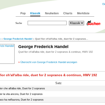
Ei
Pop
Klassik
Neuheiten
Charts
Merkliste
Suche
c
»
George Frederick Handel
» Quel fior ch'all'alba ride, duet for 2 sopranos...
George Frederick Handel
Quel fior ch'all'alba ride, duet for 2 sopranos & continuo, HWV 192
»
Übersicht von George Frederick Handel anzeigen
fior ch'all'alba ride, duet for 2 sopranos & continuo, HWV 192
Satz
ior che all'alba ride, Duet for 2 sopranos
ior la vita ancora, Duet for 2 sopranos
aso ha nell'aurora, Duet for 2 sopranos