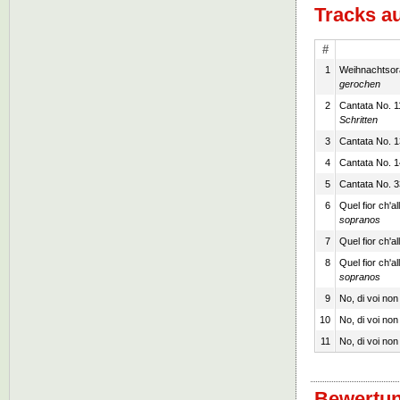
Tracks a
#
1
Weihnachtsora
gerochen
2
Cantata No. 1
Schritten
3
Cantata No. 1
4
Cantata No. 1
5
Cantata No. 3
6
Quel fior ch'a
sopranos
7
Quel fior ch'a
8
Quel fior ch'a
sopranos
9
No, di voi non
10
No, di voi non
11
No, di voi non
Bewertun