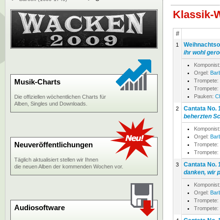
Klassik-
#
Weihnachtsor
1
ihr wohl ger
Komponist
Orgel:
Bar
Musik-Charts
Trompete:
Trompete:
Pauken:
C
Die offiziellen wöchentlichen Charts für
Alben, Singles und Downloads.
Cantata No. 
2
beherzten Sc
Komponist
Orgel:
Bar
Neuveröffentlichungen
Trompete:
Trompete:
Täglich aktualisiert stellen wir Ihnen
Cantata No. 
3
die neuen Alben der kommenden Wochen vor.
danken, wir 
Komponist
Orgel:
Bar
Trompete:
Audiosoftware
Trompete: