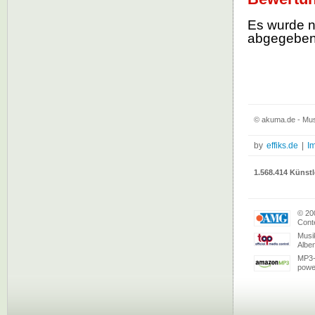
Es wurde 
abgegebe
© akuma.de - Mus
by
effiks.de
|
I
1.568.414 Künstl
© 20
Conte
Musi
Albe
MP3-
powe