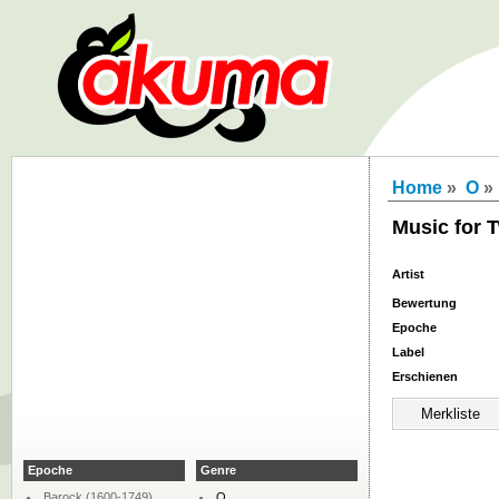
Home
»
O
»
Music for 
Artist
Bewertung
Epoche
Label
Erschienen
Epoche
Genre
Barock (1600-1749)
O