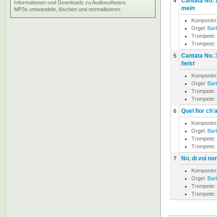
Cantata No. 
4
Informationen und Downloads zu Audiosoftware,
mein
MP3s umwandeln, löschen und normalisieren.
Komponist
Orgel:
Bar
Trompete:
Trompete:
Cantata No. 
5
heist
Komponist
Orgel:
Bar
Trompete:
Trompete:
Quel fior ch'
6
Komponist
Orgel:
Bar
Trompete:
Trompete:
No, di voi no
7
Komponist
Orgel:
Bar
Trompete:
Trompete: