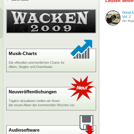
Letzten Veröf
Great 
Vol. 2
Her Maje
Musik-Charts
Die offiziellen wöchentlichen Charts für
Alben, Singles und Downloads.
Neuveröffentlichungen
Täglich aktualisiert stellen wir Ihnen
die neuen Alben der kommenden Wochen vor.
Audiosoftware