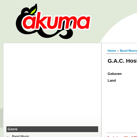
Home
»
Band Musi
G.A.C. Hos
Geboren
Land
Genre
Band Music