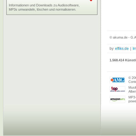
Informationen und Downloads zu Audiosoftware,
MP3s umwandeln, löschen und normalisieren.
© akuma.de - G.A
by
effiks.de
|
I
1.568.414 Künstl
© 20
Conte
Musi
Albe
MP3-
powe