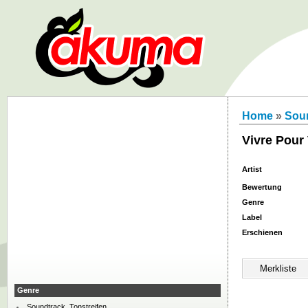
Home
»
Soun
Vivre Pour 
Artist
Bewertung
Genre
Label
Erschienen
Genre
Soundtrack, Tonstreifen