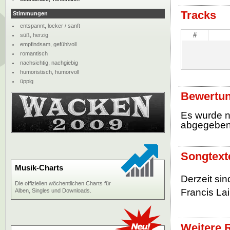
Tracks
Stimmungen
entspannt, locker / sanft
#
süß, herzig
empfindsam, gefühlvoll
romantisch
nachsichtig, nachgiebig
humoristisch, humorvoll
üppig
Bewertun
Es wurde 
abgegebe
Songtext
Musik-Charts
Derzeit sin
Die offiziellen wöchentlichen Charts für
Francis Lai
Alben, Singles und Downloads.
Weitere 