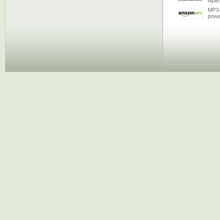
Albe
MP3-
powe