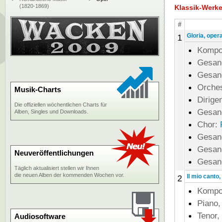
(1820-1869)
Klassik-Werk
#
Gloria, oper
1
Kompo
Gesan
Gesan
Orche
Musik-Charts
Dirige
Die offiziellen wöchentlichen Charts für
Gesan
Alben, Singles und Downloads.
Chor:
Gesan
Gesan
Neuveröffentlichungen
Gesan
Täglich aktualisiert stellen wir Ihnen
die neuen Alben der kommenden Wochen vor.
Il mio canto,
2
Kompo
Piano,
Tenor,
Audiosoftware