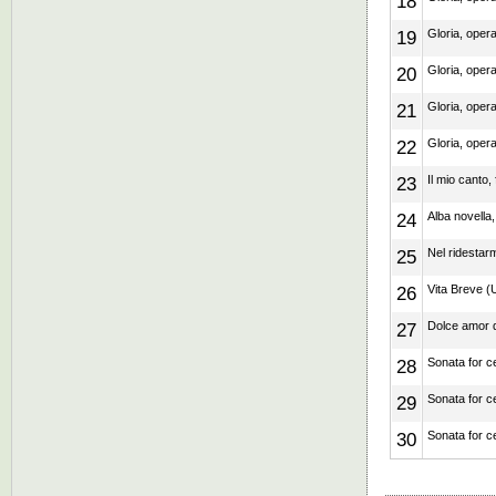
18
19
Gloria, oper
20
Gloria, oper
21
Gloria, oper
22
Gloria, oper
23
Il mio canto,
24
Alba novella,
25
Nel ridestarm
26
Vita Breve (U
27
Dolce amor d
28
Sonata for c
29
Sonata for c
30
Sonata for c