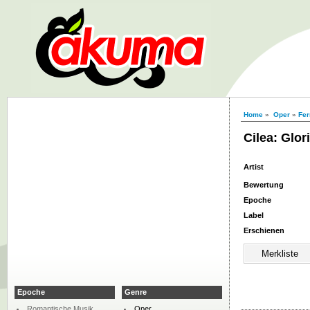
Home
»
Oper
»
Fer
Cilea: Glor
Artist
Bewertung
Epoche
Label
Erschienen
Epoche
Genre
Romantische Musik
Oper