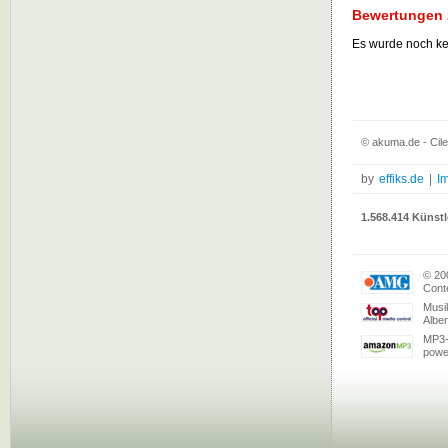
Bewertungen z
Es wurde noch k
© akuma.de - Cile
by
effiks.de
|
I
1.568.414 Künstl
© 20
Conte
Musi
Albe
MP3-
powe