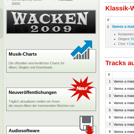
200X)
Klassik-
#
Vamos a mata
1
Komponist
Dirigent:
E
Chor:
I Ca
Musik-Charts
Tracks a
Die offiziellen wöchentlichen Charts für
Alben, Singles und Downloads.
#
1
Vamos a matar
2
Vamos a matar
Neuveröffentlichungen
3
Vamos a matar
Täglich aktualisiert stellen wir Ihnen
4
Vamos a matar
die neuen Alben der kommenden Wochen vor.
5
Vamos a matar
6
Vamos a matar
7
Vamos a matar
Audiosoftware
8
Vamos a matar