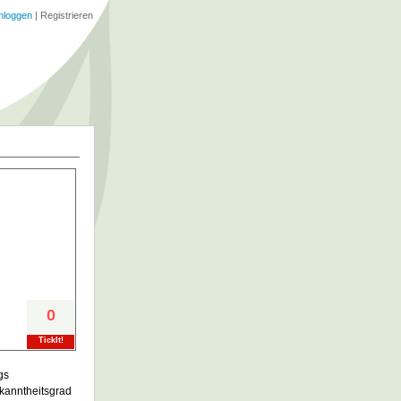
nloggen
|
Registrieren
0
TickIt!
gs
kanntheitsgrad