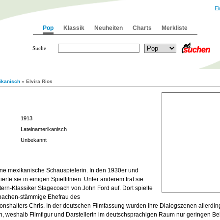
Ei
Pop
Klassik
Neuheiten
Charts
Merkliste
Suche
ikanisch
» Elvira Rios
1913
Lateinamerikanisch
Unbekannt
ine mexikanische Schauspielerin. In den 1930er und
erte sie in einigen Spielfilmen. Unter anderem trat sie
ern-Klassiker Stagecoach von John Ford auf. Dort spielte
Apachen-stämmige Ehefrau des
onshalters Chris. In der deutschen Filmfassung wurden ihre Dialogszenen allerdin
n, weshalb Filmfigur und Darstellerin im deutschsprachigen Raum nur geringen Be