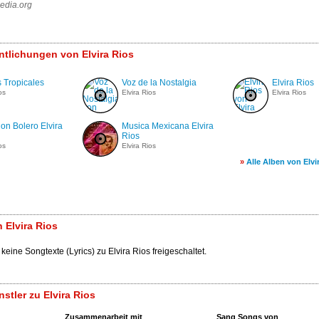
edia.org
entlichungen von Elvira Rios
 Tropicales
Voz de la Nostalgia
Elvira Rios
os
Elvira Rios
Elvira Rios
on Bolero Elvira
Musica Mexicana Elvira
Rios
os
Elvira Rios
»
Alle Alben von Elvi
 Elvira Rios
keine Songtexte (Lyrics) zu Elvira Rios freigeschaltet.
stler zu Elvira Rios
Zusammenarbeit mit
Sang Songs von