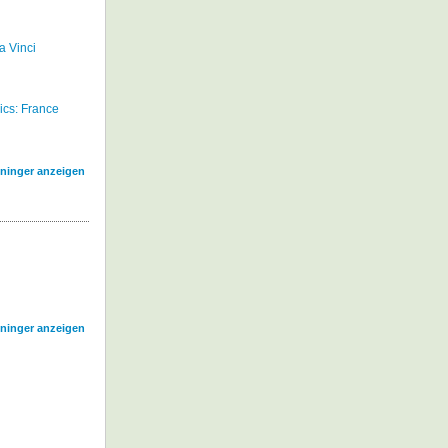
 Vinci
ics: France
ininger anzeigen
ininger anzeigen