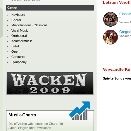
Letzten Veröf
Genre
Classic
Keyboard
5
Choral
Various A
Miscellaneous (Classical)
Vocal Music
Gregori
Orchestral
Various A
Kammermusik
Ballet
Oper
Concerto
Symphony
Verwandte Kün
Spielte Songs von
Musik-Charts
Die offiziellen wöchentlichen Charts für
Alben, Singles und Downloads.