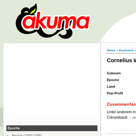
Home
»
Keyboard
»
Cornelius 
Geboren
Epoche
Land
Pop-Profil
Zusammenfa
Unter anderem in
Clérambault.
~ a
Epoche
Barock (1600-1749)