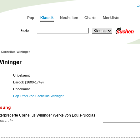
Ei
Pop
Klassik
Neuheiten
Charts
Merkliste
Suche
 Cornelius Wininger
Wininger
Unbekannt
Barock (1600-1749)
Unbekannt
Pop-Profil von Cornelius Wininger
ssung
terpretierte Cornelius Wininger Werke von Louis-Nicolas
kuma.de