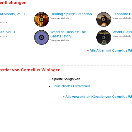
fentlichungen
al Moods, Vol. 1 -
Healing Spirits: Gregorian
Leonardo Da
Various Artists
Various Artists
rtists
an, Vol. 3
World of Classics: The
World Class
Great History...
rtists
Various Artists
Various Artists
»
Alle Alben mit Cornelius W
stler von Cornelius Wininger
... Spielte Songs von
Louis-Nicolas Clérambault
»
Alle verwandten Künstler von Cornelius W