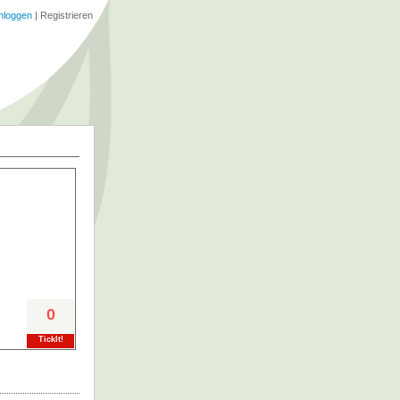
nloggen
|
Registrieren
0
TickIt!