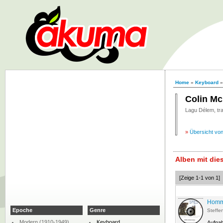
Home
»
Keyboard
Colin M
Lagu Délem, tra
»
Übersicht vo
Alben mit di
[Zeige 1-1 von 1]
Homma
Epoche
Genre
Steffe
Modern (1910-1949)
Keyboard
Aufna