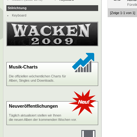
Fürstl
Stilrichtung
[Zeige 1-1 von 1]
Keyboard
Musik-Charts
Die offiziellen wöchentlichen Charts für
Alben, Singles und Downloads.
Neuveröffentlichungen
Täglich aktualisiert stellen wir Ihnen
die neuen Alben der kommenden Wochen vor.