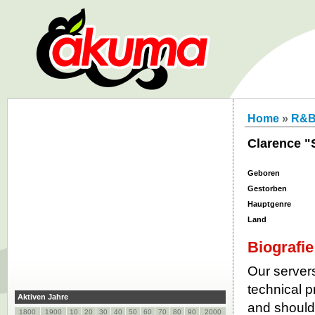
Home
»
R&
Clarence "
Geboren
Gestorben
Hauptgenre
Land
Biografie
Our servers
technical p
Aktiven Jahre
and should 
1800
1900
10
20
30
40
50
60
70
80
90
2000