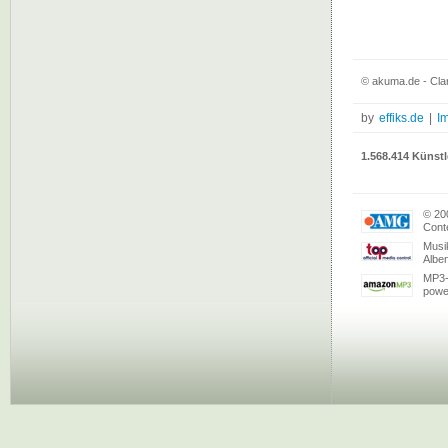
© akuma.de - Clar
by
effiks.de
|
I
1.568.414 Künstl
© 20
Conte
Musi
Albe
MP3-
powe