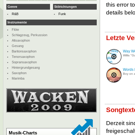
this error 
Genre
Stilrichtungen
details bel
R&B
Funk
Instrumente
Flöte
Schlagzeug, Perkussion
Letzte Ve
Altsaxophon
Gesang
Way W
Baritonsaxophon
Willis "
Tenorsaxophon
Sopransaxophon
Hintergrundgesang
Words 
Saxophon
Boy on a
Marimba
Songtext
Derzeit sin
freigeschalt
Musik-Charts