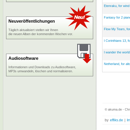
Etenraku, for win
Fantasy for 2 pian
Neuveröffentlichungen
Flow My Tears, for
Täglich aktualisiert stellen wir Ihnen
die neuen Alben der kommenden Wochen vor.
I Corinthians 13, f
I wander the worl
Audiosoftware
Netherland, for al
Informationen und Downloads zu Audiosoftware,
MP3s umwandeln, löschen und normalisieren.
© akuma.de - Chri
by
effiks.de
|
I