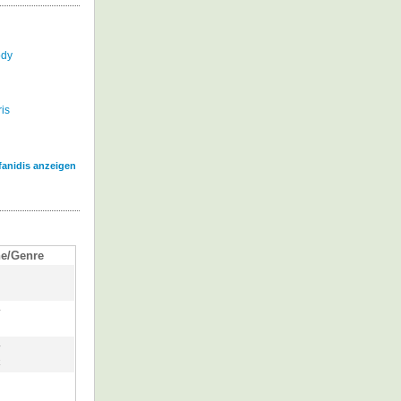
ody
is
fanidis anzeigen
e/Genre
y
y
k