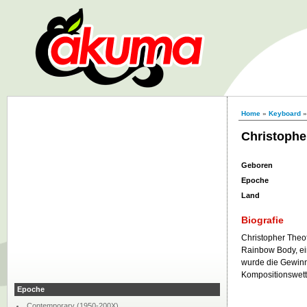
Home
»
Keyboard
»
Christophe
Geboren
Epoche
Land
Biografie
Christopher Theof
Rainbow Body, ei
wurde die Gewinn
Kompositionswett
Epoche
Contemporary (1950-200X)