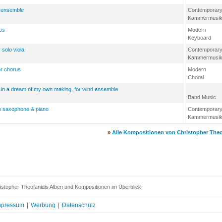
d ensemble
Contemporar
Kammermusi
os
Modern
Keyboard
 solo viola
Contemporar
Kammermusi
or chorus
Modern
Choral
d in a dream of my own making, for wind ensemble
Band Music
to saxophone & piano
Contemporar
Kammermusi
»
Alle Kompositionen von Christopher Theo
stopher Theofanidis Alben und Kompositionen im Überblick
mpressum
|
Werbung
|
Datenschutz