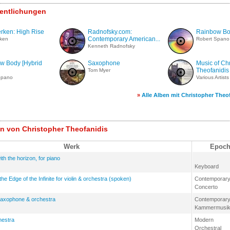
fentlichungen
erken: High Rise
Radnofsky.com:
Rainbow B
Contemporary American...
rken
Robert Spano
Kenneth Radnofsky
w Body [Hybrid
Saxophone
Music of Chr
Theofanidis
Tom Myer
Spano
Various Artists
»
Alle Alben mit Christopher Theo
n von Christopher Theofanidis
Werk
Epoch
th the horizon, for piano
Keyboard
 Edge of the Infinite for violin & orchestra (spoken)
Contemporar
Concerto
 saxophone & orchestra
Contemporar
Kammermusi
hestra
Modern
Orchestral