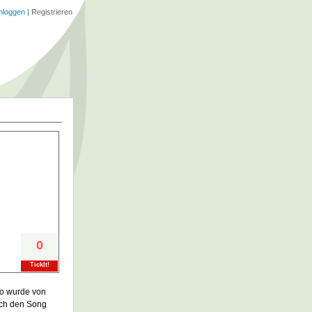
nloggen
|
Registrieren
0
TickIt!
oo wurde von
rch den Song