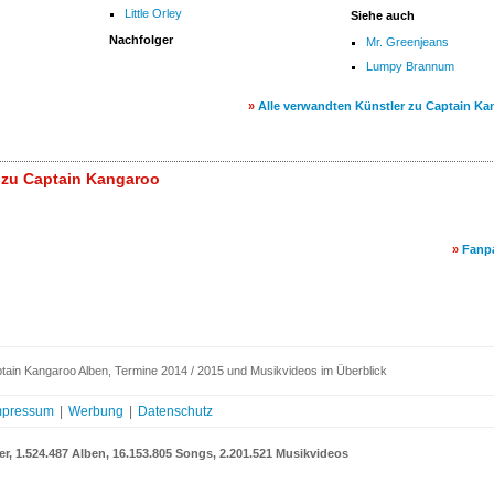
Little Orley
Siehe auch
Nachfolger
Mr. Greenjeans
Lumpy Brannum
»
Alle verwandten Künstler zu Captain K
 zu Captain Kangaroo
»
Fanp
tain Kangaroo Alben, Termine 2014 / 2015 und Musikvideos im Überblick
mpressum
|
Werbung
|
Datenschutz
er, 1.524.487 Alben, 16.153.805 Songs, 2.201.521 Musikvideos