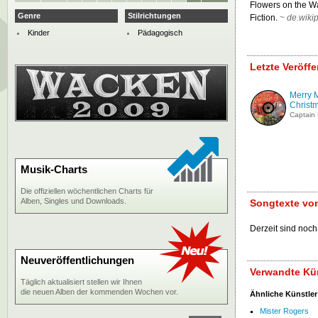
Flowers on the Wal
Genre
Stilrichtungen
Fiction.
~
de.wiki
Kinder
Pädagogisch
Letzte Veröff
Merry 
Christm
Captain
Musik-Charts
Die offiziellen wöchentlichen Charts für
Alben, Singles und Downloads.
Songtexte vo
Derzeit sind noch
Neuveröffentlichungen
Verwandte Kü
Täglich aktualisiert stellen wir Ihnen
die neuen Alben der kommenden Wochen vor.
Ähnliche Künstler
Mister Rogers