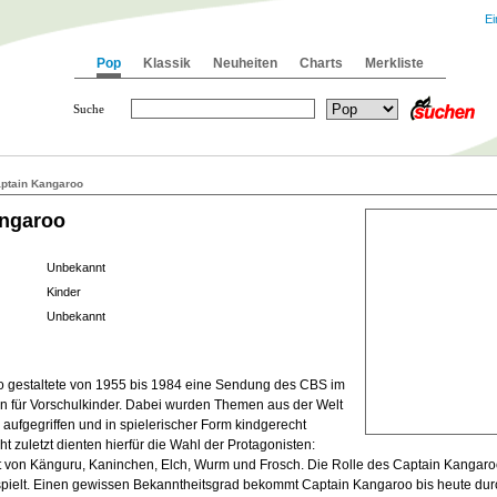
Ei
Pop
Klassik
Neuheiten
Charts
Merkliste
Suche
ptain Kangaroo
angaroo
Unbekannt
Kinder
Unbekannt
 gestaltete von 1955 bis 1984 eine Sendung des CBS im
n für Vorschulkinder. Dabei wurden Themen aus der Welt
ufgegriffen und in spielerischer Form kindgerecht
ht zuletzt dienten hierfür die Wahl der Protagonisten:
t von Känguru, Kaninchen, Elch, Wurm und Frosch. Die Rolle des Captain Kangar
ielt. Einen gewissen Bekanntheitsgrad bekommt Captain Kangaroo bis heute du