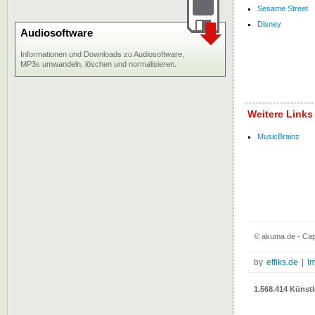
Sesame Street
Disney
Audiosoftware
Informationen und Downloads zu Audiosoftware,
MP3s umwandeln, löschen und normalisieren.
Weitere Links
MusicBrainz
© akuma.de - Cap
by
effiks.de
|
I
1.568.414 Künstl