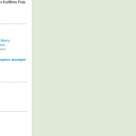
s Kultfilms Pulp
 Merry
om...
aroo
ngaroo anzeigen