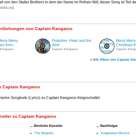
l von den Statler Brothers in dem der Name im Refrain fällt; dieser Song ist Teil de
pedia.org
entlichungen von Captain Kangaroo
Merry Merry
Prokofiev: Peter and the
Merry Merry
as from...
Wolf
Christmas fr
 Kangaroo
Captain Kangaroo
Captain Kang
»
Alle Alben von Captain Ka
n Captain Kangaroo
 keine Songtexte (Lyrics) zu Captain Kangaroo freigeschaltet.
nstler zu Captain Kangaroo
... Ähnliche Künstler
... Nachfolger
The Muppets
Imagination Movers