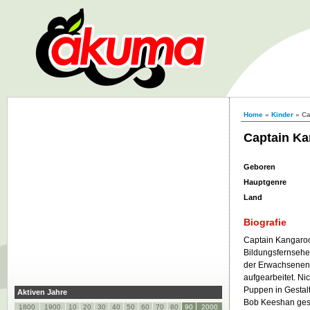
Home
»
Kinder
» Ca
Captain K
Geboren
Hauptgenre
Land
Biografie
Captain Kangaroo
Bildungsfernsehe
der Erwachsenen a
aufgearbeitet. Nic
Puppen in Gestal
Aktiven Jahre
Bob Keeshan gesp
1800
1900
10
20
30
40
50
60
70
80
90
2000