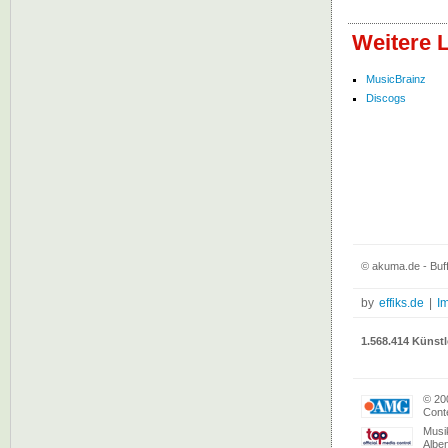
Weitere L
MusicBrainz
Discogs
© akuma.de - Buff
by
effiks.de
|
I
1.568.414 Künstl
© 20
Conte
Musi
Albe