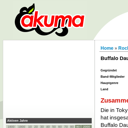
Home
»
Roc
Buffalo Da
Gegründet
Band-Mitglieder
Hauptgenre
Land
Zusamme
Die in Tok
hat insgesa
Aktiven Jahre
Buffalo Da
1800
1900
10
20
30
40
50
60
70
80
90
2000