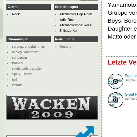
Yamamoto,
Genre
Stilrichtungen
Gruppe von
Rock
Alternativer Pop-Rock
Boys, Bore
Indie-Rock
Alternative/Indie Rock
Daughter e
Shibuya-Kei
Matto oder
Stimmungen
Instrumente
sorglos, unbekümmert
Gesang
neckig, wunderlich
sonderbar
Letzte Ve
fröhlich
spielerisch, verspielt
Spaß, Freude
Euphor
hell
Buffalo 
lebhaft
Great 
Buffalo 