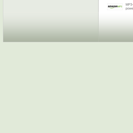
MP3-
powe