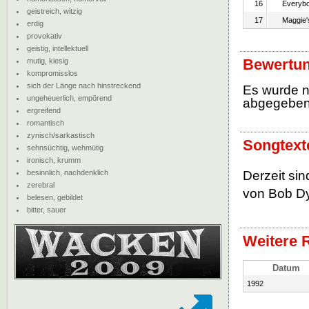
16
Everybo
geistreich, witzig
17
Maggie'
erdig
provokativ
geistig, intellektuell
Bewertun
mutig, kiesig
kompromisslos
sich der Länge nach hinstreckend
Es wurde 
ungeheuerlich, empörend
abgegebe
ergreifend
romantisch
zynisch/sarkastisch
Songtext
sehnsüchtig, wehmütig
ironisch, krumm
besinnlich, nachdenklich
Derzeit si
zerebral
von Bob Dyl
belesen, gebildet
bitter, sauer
Weitere 
Datum
1992