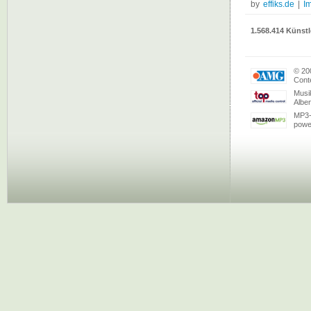
by
effiks.de
|
I
1.568.414 Künstl
© 20
Conte
Musi
Albe
MP3-
powe