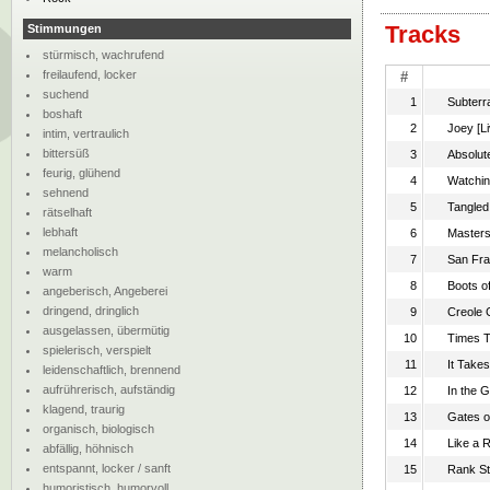
Tracks
Stimmungen
stürmisch, wachrufend
freilaufend, locker
#
suchend
1
Subterr
boshaft
2
Joey [Li
intim, vertraulich
bittersüß
3
Absolut
feurig, glühend
4
Watchin
sehnend
5
Tangled 
rätselhaft
lebhaft
6
Masters
melancholisch
7
San Fra
warm
8
Boots of
angeberisch, Angeberei
dringend, dringlich
9
Creole G
ausgelassen, übermütig
10
Times T
spielerisch, verspielt
11
It Takes
leidenschaftlich, brennend
aufrührerisch, aufständig
12
In the G
klagend, traurig
13
Gates o
organisch, biologisch
14
Like a R
abfällig, höhnisch
entspannt, locker / sanft
15
Rank St
humoristisch, humorvoll