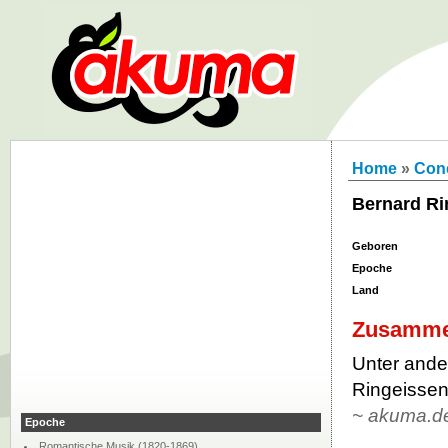
Home
»
Con
Bernard Ri
Geboren
Epoche
Land
Zusamme
Unter ande
Ringeissen
~ akuma.d
Epoche
Romantische Musik (1820-1869)