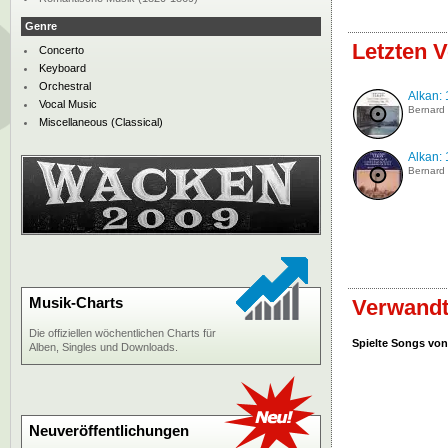
Genre
Letzten V
Concerto
Keyboard
Orchestral
Alkan: 
Vocal Music
Bernard
Miscellaneous (Classical)
Alkan: 
Bernard
Musik-Charts
Verwandt
Die offiziellen wöchentlichen Charts für
Spielte Songs von
Alben, Singles und Downloads.
Neuveröffentlichungen