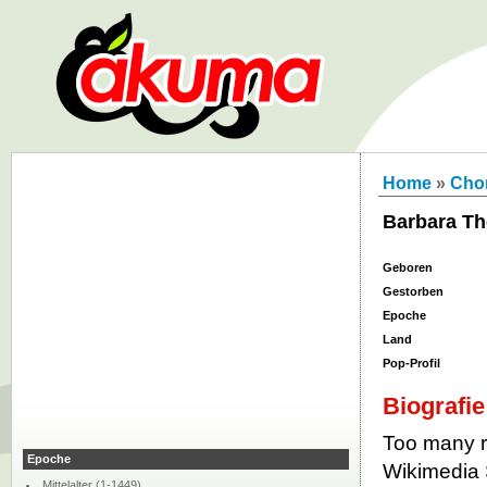
Home
»
Chor
Barbara Th
Geboren
Gestorben
Epoche
Land
Pop-Profil
Biografie
Too many re
Epoche
Wikimedia S
Mittelalter (1-1449)