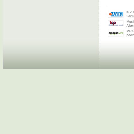
© 20
Conte
Musi
Albe
MP3-
powe