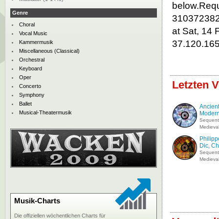
below.Requ
Genre
310372382U
Choral
at Sat, 14
Vocal Music
37.120.16
Kammermusik
Miscellaneous (Classical)
Orchestral
Keyboard
Oper
Letzten V
Concerto
Symphony
Ballet
Ancient
Musical-Theatermusik
Modern
Sequent
Medieval
Philipp
Dic, Chr
Sequent
Medieval
Musik-Charts
Die offiziellen wöchentlichen Charts für