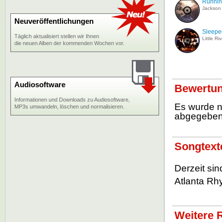
Runnin
Jackson
Neuveröffentlichungen
Sleepe
Täglich aktualisiert stellen wir Ihnen
Little R
die neuen Alben der kommenden Wochen vor.
Audiosoftware
Bewertu
Informationen und Downloads zu Audiosoftware,
Es wurde 
MP3s umwandeln, löschen und normalisieren.
abgegebe
Songtex
Derzeit si
Atlanta Rhy
Weitere 