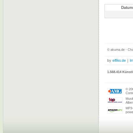
Datum
© akuma.de - Cha
by
effiks.de
|
I
1.568.414 Künstl
© 20
Conte
Musi
Albe
MP3-
powe