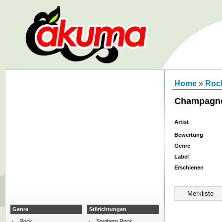
Home
»
Roc
Champagn
Artist
Bewertung
Genre
Label
Erschienen
Genre
Stilrichtungen
Rock
Southern Rock