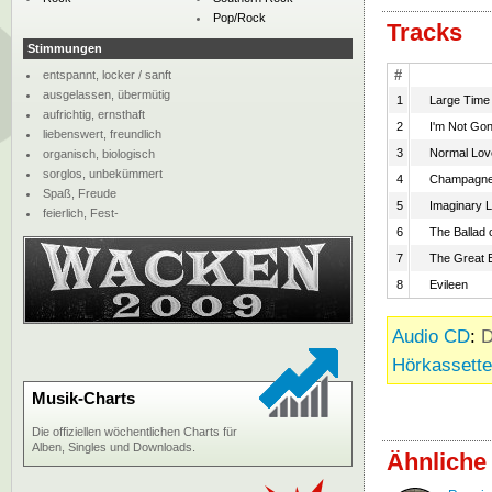
Pop/Rock
Tracks
Stimmungen
#
entspannt, locker / sanft
ausgelassen, übermütig
1
Large Time
aufrichtig, ernsthaft
2
I'm Not Gon
liebenswert, freundlich
3
Normal Lov
organisch, biologisch
sorglos, unbekümmert
4
Champagn
Spaß, Freude
5
Imaginary 
feierlich, Fest-
6
The Ballad 
7
The Great 
8
Evileen
Audio CD
:
D
Hörkassette
Musik-Charts
Die offiziellen wöchentlichen Charts für
Alben, Singles und Downloads.
Ähnliche