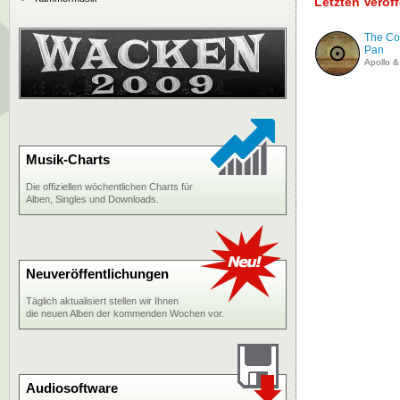
Letzten Veröf
The Con
Pan
Apollo 
Musik-Charts
Die offiziellen wöchentlichen Charts für
Alben, Singles und Downloads.
Neuveröffentlichungen
Täglich aktualisiert stellen wir Ihnen
die neuen Alben der kommenden Wochen vor.
Audiosoftware