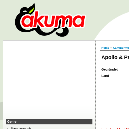
Home
»
Kammermu
Apollo & P
Gegründet
Land
Genre
Kammermusik