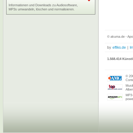
Informationen und Downloads zu Audiosoftware,
MP3s umwandeln, löschen und normalisieren.
© akuma.de - Apol
by
effiks.de
|
I
1.568.414 Künstl
© 20
Conte
Musi
Albe
MP3-
powe