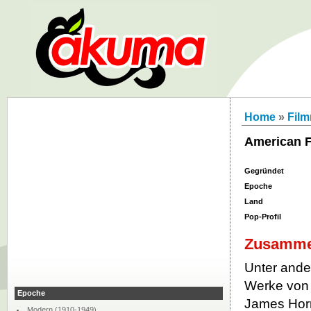
Home
»
Fil
American F
Gegründet
Epoche
Land
Pop-Profil
Zusamme
Unter ande
Werke von J
Epoche
James Hor
Modern (1910-1949)