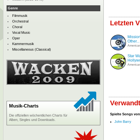
Genre
Filmmusik
Letzten V
Orchestral
Choral
Vocal Music
Missio
Oper
Other...
Kammermusik
American
Miscellaneous (Classical)
Star W
Hollyw
American
Verwandt
Musik-Charts
Spielte Songs von
Die offiziellen wöchentlichen Charts für
Alben, Singles und Downloads.
John Barry