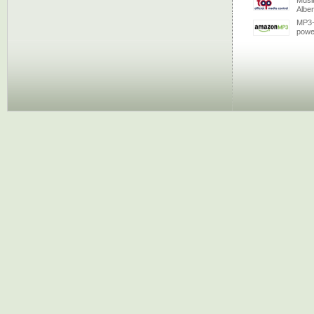
Musi
Albe
MP3-
powe