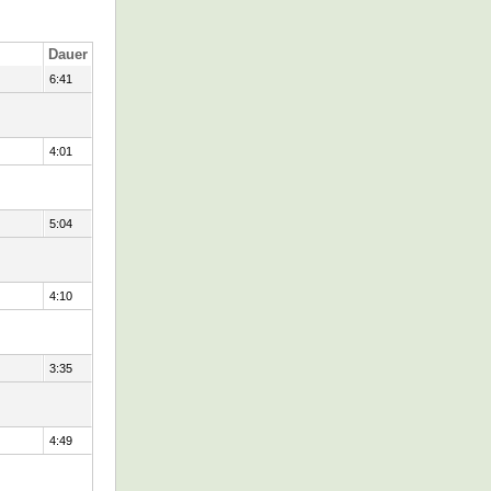
Dauer
6:41
4:01
5:04
4:10
3:35
4:49