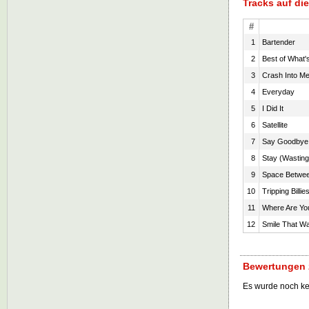
Tracks auf d
#
1
Bartender
2
Best of What'
3
Crash Into M
4
Everyday
5
I Did It
6
Satellite
7
Say Goodbye
8
Stay (Wasting
9
Space Betwe
10
Tripping Billie
11
Where Are Yo
12
Smile That Way
Bewertungen z
Es wurde noch k