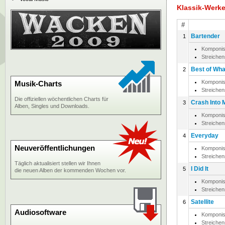
Klassik-Werk
#
Bartender
1
Komponis
Streiche
Best of Wha
2
Komponis
Musik-Charts
Streiche
Die offiziellen wöchentlichen Charts für
Crash Into 
3
Alben, Singles und Downloads.
Komponis
Streiche
Everyday
4
Neuveröffentlichungen
Komponis
Streiche
Täglich aktualisiert stellen wir Ihnen
I Did It
5
die neuen Alben der kommenden Wochen vor.
Komponis
Streiche
Satellite
6
Audiosoftware
Komponis
Streiche