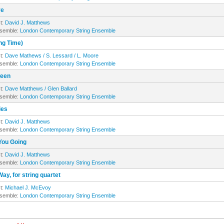
ye
t:
David J. Matthews
nsemble:
London Contemporary String Ensemble
ng Time)
t:
Dave Mathews / S. Lessard / L. Moore
nsemble:
London Contemporary String Ensemble
ween
t:
Dave Matthews / Glen Ballard
nsemble:
London Contemporary String Ensemble
ies
t:
David J. Matthews
nsemble:
London Contemporary String Ensemble
You Going
t:
David J. Matthews
nsemble:
London Contemporary String Ensemble
ay, for string quartet
t:
Michael J. McEvoy
nsemble:
London Contemporary String Ensemble