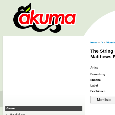
Home
»
V
»
Vitami
The String 
Matthews 
Artist
Bewertung
Epoche
Label
Erschienen
Genre
Vocal Music