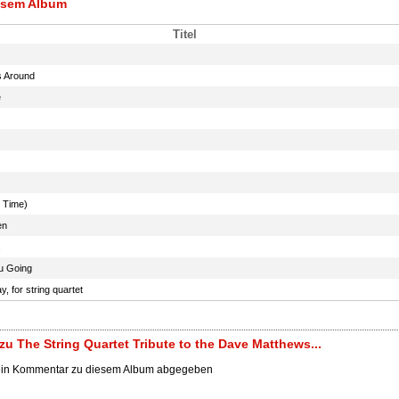
iesem Album
Titel
s Around
e
 Time)
en
s
u Going
, for string quartet
u The String Quartet Tribute to the Dave Matthews...
ein Kommentar zu diesem Album abgegeben