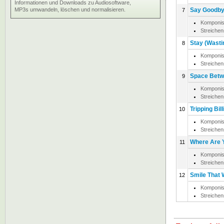
Informationen und Downloads zu Audiosoftware,
MP3s umwandeln, löschen und normalisieren.
Say Goodb
7
Komponis
Streiche
Stay (Wasti
8
Komponis
Streiche
Space Bet
9
Komponis
Streiche
Tripping Bill
10
Komponis
Streiche
Where Are 
11
Komponis
Streiche
Smile That W
12
Komponis
Streiche