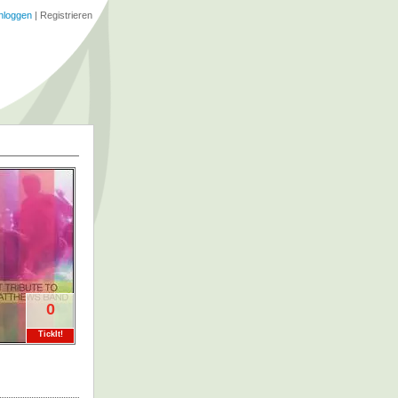
nloggen
|
Registrieren
0
TickIt!