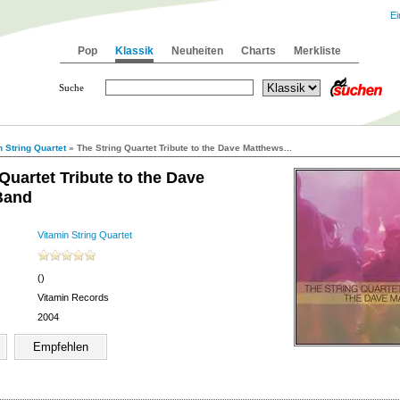
Ei
Pop
Klassik
Neuheiten
Charts
Merkliste
Suche
n String Quartet
» The String Quartet Tribute to the Dave Matthews...
Quartet Tribute to the Dave
Band
Vitamin String Quartet
()
Vitamin Records
2004