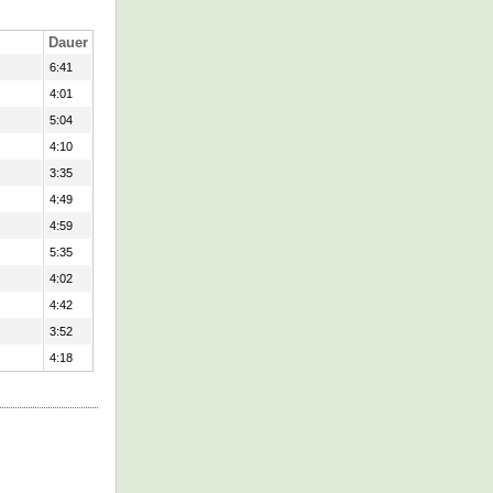
Dauer
6:41
4:01
5:04
4:10
3:35
4:49
4:59
5:35
4:02
4:42
3:52
4:18