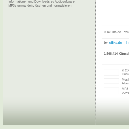
Informationen und Downloads zu Audiosoftware,
MP3s umwandeln, löschen und normalisieren.
© akuma.de - Yar
by
effiks.de
|
I
1.568.414 Künstl
© 20
Conte
Musi
Albe
MP3-
powe