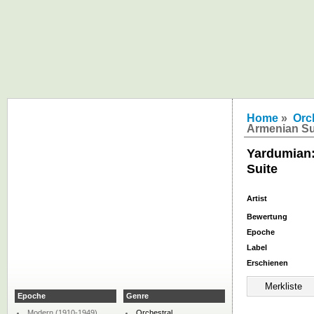
Home
»
Orc
Armenian Su
Yardumian
Suite
Artist
Bewertung
Epoche
Label
Erschienen
Epoche
Genre
Modern (1910-1949)
Orchestral