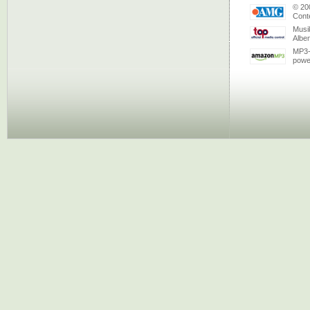
© 20
Conte
Musi
Albe
MP3-
powe