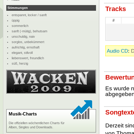
Tracks
Stimmungen
entspannt, locker / sanft
#
üppig
sommerlich
sanft (-mütig), behutsam
unschuldig, naiv
sorglos, unbekümmert
aufrichtig, ernsthaft
Audio CD
:
D
elegant, stilvoll
liebenswert, freundlich
süß, herzig
Bewertun
Es wurde 
abgegebe
Songtext
Musik-Charts
Die offiziellen wöchentlichen Charts für
Derzeit si
Alben, Singles und Downloads.
von Thomas