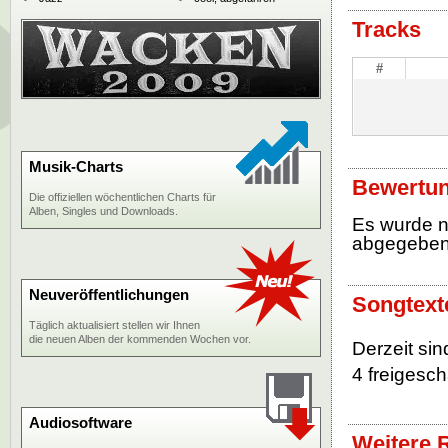
Tracks
#
Musik-Charts
Bewertu
Die offiziellen wöchentlichen Charts für
Alben, Singles und Downloads.
Es wurde 
abgegebe
Neuveröffentlichungen
Songtext
Täglich aktualisiert stellen wir Ihnen
die neuen Alben der kommenden Wochen vor.
Derzeit si
4 freigescha
Audiosoftware
Weitere 