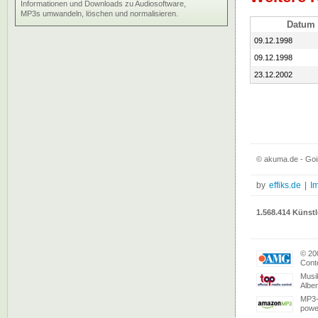
Informationen und Downloads zu Audiosoftware,
MP3s umwandeln, löschen und normalisieren.
Datum
09.12.1998
09.12.1998
23.12.2002
© akuma.de - Goi
by
effiks.de
|
I
1.568.414 Künstl
© 20
Conte
Musi
Albe
MP3-
powe