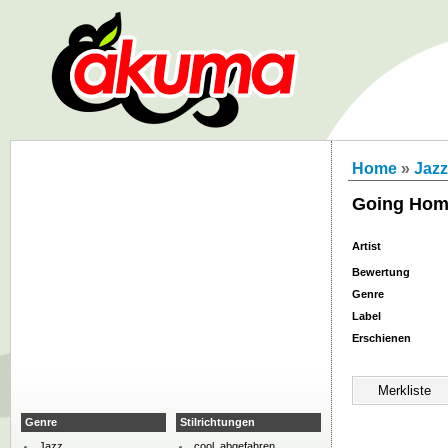
Home
»
Jazz
Going Ho
Artist
Bewertung
Genre
Label
Erschienen
Genre
Stilrichtungen
Jazz
cool, abgefahren