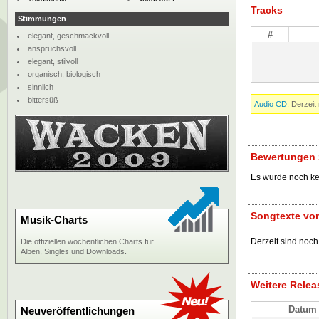
Tracks
Stimmungen
#
elegant, geschmackvoll
anspruchsvoll
elegant, stilvoll
organisch, biologisch
sinnlich
bittersüß
Audio CD
:
Derzeit 
Bewertungen 
Es wurde noch k
Songtexte vo
Musik-Charts
Derzeit sind noch
Die offiziellen wöchentlichen Charts für
Alben, Singles und Downloads.
Weitere Relea
Datum
Neuveröffentlichungen