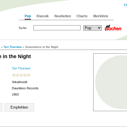
Ei
Pop
Klassik
Neuheiten
Charts
Merkliste
Suche
k
»
Teri Thornton
» Somewhere in the Night
in the Night
Teri Thornton
Vokalmusik
Dauntless Records
1963