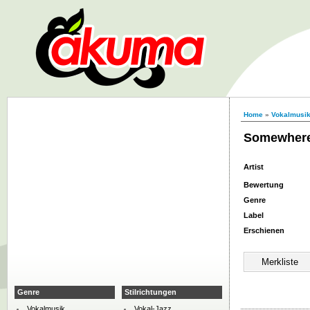
Home
»
Vokalmusi
Somewhere 
Artist
Bewertung
Genre
Label
Erschienen
Genre
Stilrichtungen
Vokalmusik
Vokal-Jazz