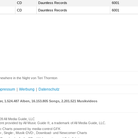
CD
Dauntless Records
6001
CD
Dauntless Records
6001
ewhere in the Night von Teri Thornton
mpressum
|
Werbung
|
Datenschutz
er, 1.524.487 Alben, 16.153.805 Songs, 2.201.521 Musikvideos
09 All Media Guide, LLC
nt provided by All Music Guide ®, a trademark of All Media Guide, LLC.
k-Charts powered by media-control GFK
n-, Single-, Musik-DVD-, Download- und Newcomer-Charts