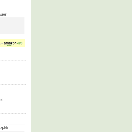
auer
et.
og-Nr.