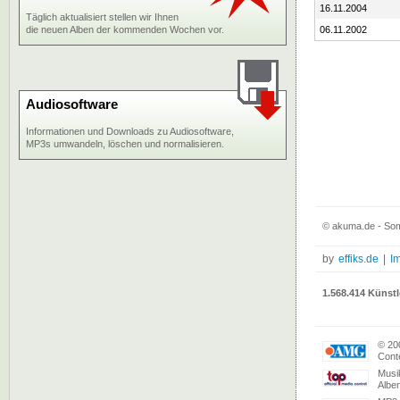
16.11.2004
Täglich aktualisiert stellen wir Ihnen
die neuen Alben der kommenden Wochen vor.
06.11.2002
Audiosoftware
Informationen und Downloads zu Audiosoftware,
MP3s umwandeln, löschen und normalisieren.
© akuma.de - Som
by
effiks.de
|
I
1.568.414 Künstl
© 20
Conte
Musi
Albe