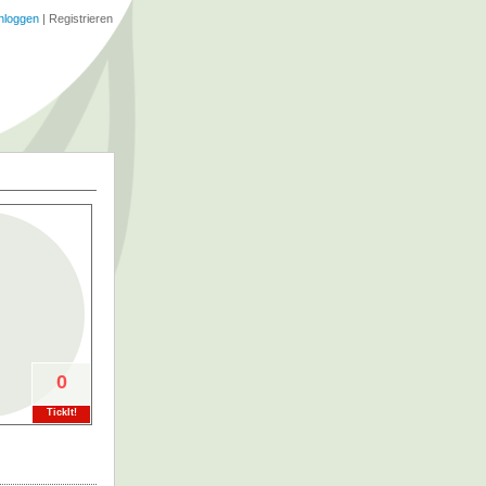
nloggen
|
Registrieren
0
TickIt!