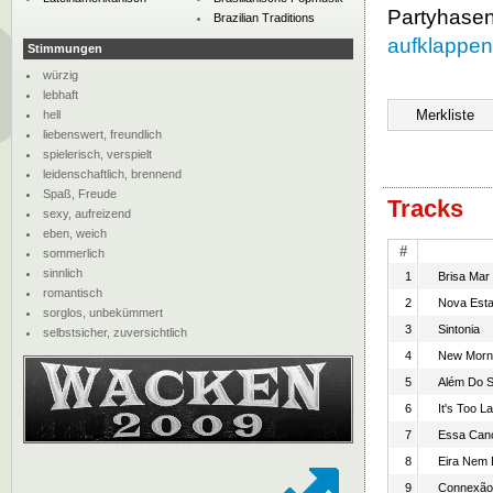
Partyhasen
Brazilian Traditions
aufklappen
Stimmungen
würzig
lebhaft
hell
liebenswert, freundlich
spielerisch, verspielt
leidenschaftlich, brennend
Spaß, Freude
Tracks
sexy, aufreizend
eben, weich
#
sommerlich
sinnlich
1
Brisa Mar
romantisch
2
Nova Est
sorglos, unbekümmert
3
Sintonia
selbstsicher, zuversichtlich
4
New Morn
5
Além Do S
6
It's Too La
7
Essa Can
8
Eira Nem 
9
Connexão