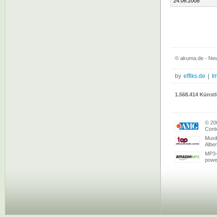
24.06.2008
© akuma.de - New
by
effiks.de
|
I
1.568.414 Künstl
© 20
Conte
Musi
Albe
MP3-
powe