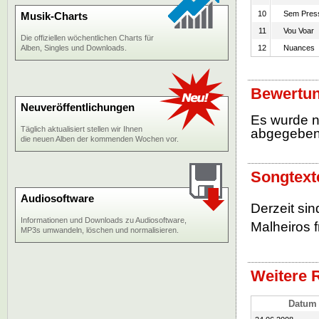
10
Sem Pres
Musik-Charts
11
Vou Voar
Die offiziellen wöchentlichen Charts für
Alben, Singles und Downloads.
12
Nuances
Bewertun
Neuveröffentlichungen
Es wurde 
Täglich aktualisiert stellen wir Ihnen
abgegebe
die neuen Alben der kommenden Wochen vor.
Songtext
Audiosoftware
Derzeit si
Informationen und Downloads zu Audiosoftware,
Malheiros f
MP3s umwandeln, löschen und normalisieren.
Weitere 
Datum