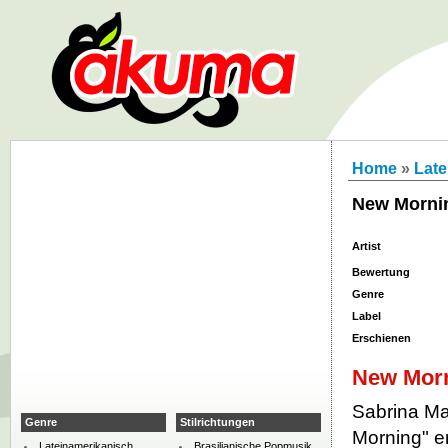
Home
»
Late
New Morni
Artist
Bewertung
Genre
Label
Erschienen
New Mor
Sabrina Ma
Genre
Stilrichtungen
Morning" er
Lateinamerikanisch
Brasilianische Popmusik