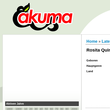
Home
»
Late
Rosita Qui
Geboren
Hauptgenre
Land
Aktiven Jahre
1800
1900
10
20
30
40
50
60
70
80
90
2000