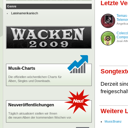
Letzte Ve
Genre
Lateinamerikanisch
Temas 
Teleno
Angelica
Colecci
Compos
José Alf
Musik-Charts
Songtext
Die offiziellen wöchentlichen Charts für
Alben, Singles und Downloads.
Derzeit sin
freigeschalt
Neuveröffentlichungen
Weitere 
Täglich aktualisiert stellen wir Ihnen
die neuen Alben der kommenden Wochen vor.
MusicBrainz