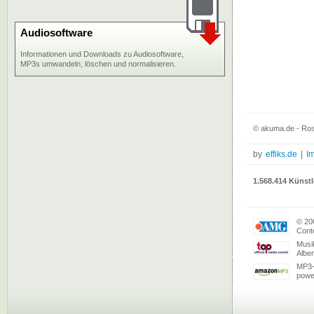
Audiosoftware
Informationen und Downloads zu Audiosoftware,
MP3s umwandeln, löschen und normalisieren.
© akuma.de - Rosi
by
effiks.de
|
I
1.568.414 Künstl
© 20
Conte
Musi
Albe
MP3-
powe