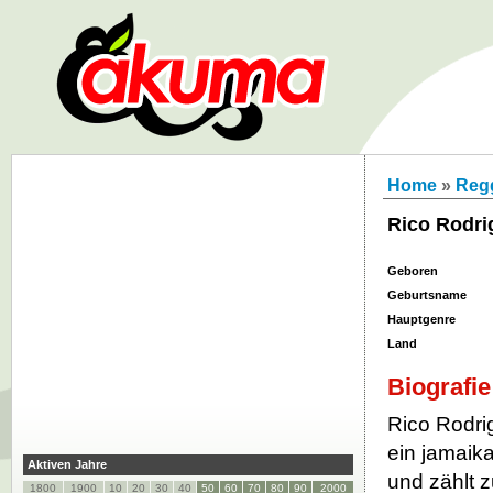
Home
»
Reg
Rico Rodri
Geboren
Geburtsname
Hauptgenre
Land
Biografie
Rico Rodri
ein jamaik
Aktiven Jahre
und zählt 
1800
1900
10
20
30
40
50
60
70
80
90
2000