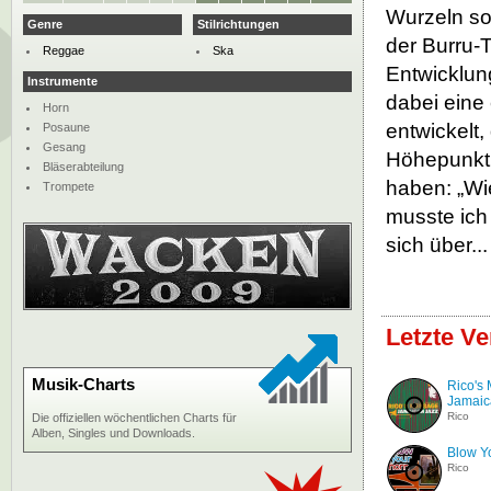
Wurzeln sow
Genre
Stilrichtungen
der Burru-
Reggae
Ska
Entwicklun
Instrumente
dabei eine
Horn
entwickelt
Posaune
Gesang
Höhepunkt 
Bläserabteilung
haben: „Wie
Trompete
musste ich 
sich über..
Letzte V
Musik-Charts
Rico's
Jamaic
Rico
Die offiziellen wöchentlichen Charts für
Alben, Singles und Downloads.
Blow Y
Rico