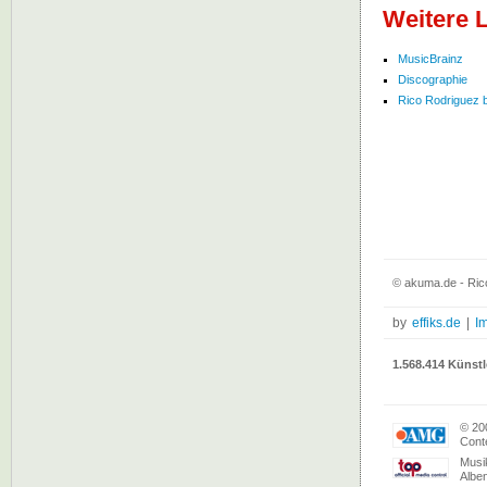
Weitere 
MusicBrainz
Discographie
Rico Rodriguez be
© akuma.de - Ric
by
effiks.de
|
I
1.568.414 Künstl
© 20
Conte
Musi
Albe