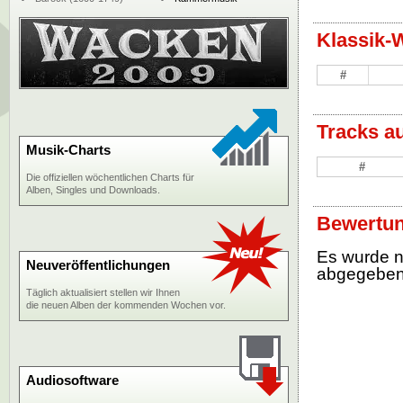
Klassik-
#
Tracks a
Musik-Charts
#
Die offiziellen wöchentlichen Charts für
Alben, Singles und Downloads.
Bewertun
Es wurde 
Neuveröffentlichungen
abgegebe
Täglich aktualisiert stellen wir Ihnen
die neuen Alben der kommenden Wochen vor.
Audiosoftware