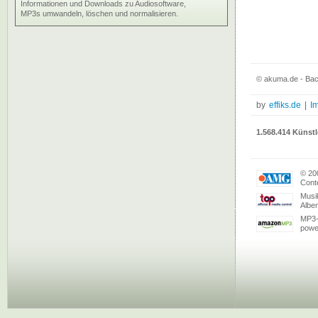
Informationen und Downloads zu Audiosoftware,
MP3s umwandeln, löschen und normalisieren.
© akuma.de - Bac
by
effiks.de
|
I
1.568.414 Künstl
© 20
Conte
Musi
Albe
MP3-
powe