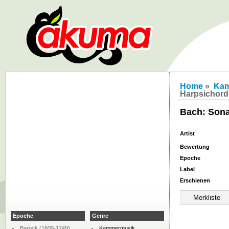
Home
»
Kam
Harpsichord
Bach: Sona
Artist
Bewertung
Epoche
Label
Erschienen
Epoche
Genre
Barock (1600-1749)
Kammermusik