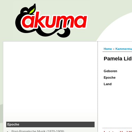
Home
»
Kammermu
Pamela Lid
Geboren
Epoche
Land
Epoche
Post-Romatische Musik (1870-1909)