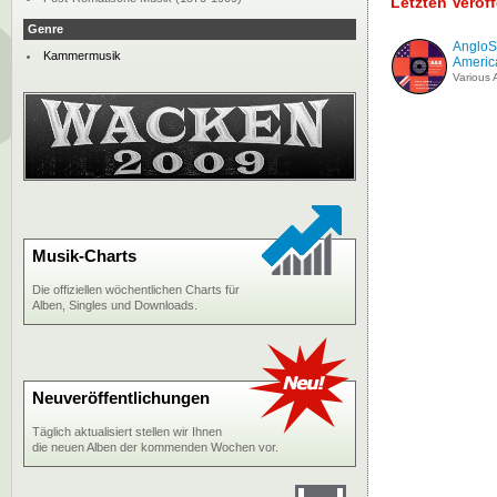
Letzten Veröf
Genre
AngloSa
Kammermusik
America
Various A
Musik-Charts
Die offiziellen wöchentlichen Charts für
Alben, Singles und Downloads.
Neuveröffentlichungen
Täglich aktualisiert stellen wir Ihnen
die neuen Alben der kommenden Wochen vor.