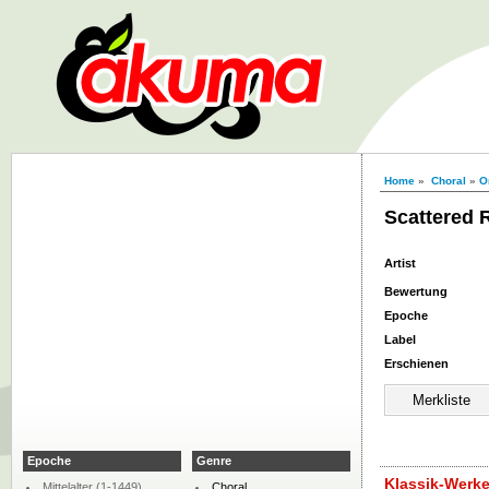
Home
»
Choral
»
O
Scattered
Artist
Bewertung
Epoche
Label
Erschienen
Epoche
Genre
Klassik-Werk
Mittelalter (1-1449)
Choral