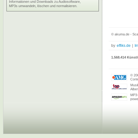
Informationen und Downloads zu Audiosoftware,
MP3s umwandeln, löschen und normalisieren.
© akuma.de - Sca
by
effiks.de
|
I
1.568.414 Künstl
© 20
Conte
Musi
Albe
MP3-
powe