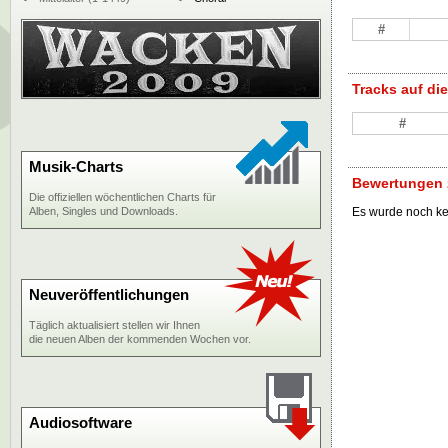
#
Tracks auf d
#
Musik-Charts
Bewertungen 
Die offiziellen wöchentlichen Charts für
Alben, Singles und Downloads.
Es wurde noch k
Neuveröffentlichungen
Täglich aktualisiert stellen wir Ihnen
die neuen Alben der kommenden Wochen vor.
Audiosoftware