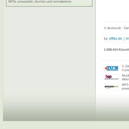
MP3s umwandeln, löschen und normalisieren.
© akuma.de - San
by
effiks.de
|
I
1.568.414 Künstl
© 20
Conte
Musi
Albe
MP3-
powe