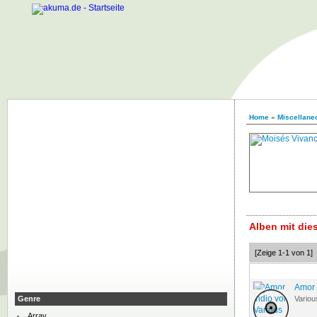
Home
»
Miscellaneo
Alben mit di
[Zeige 1-1 von 1]
Amor 
Genre
Variou
Array