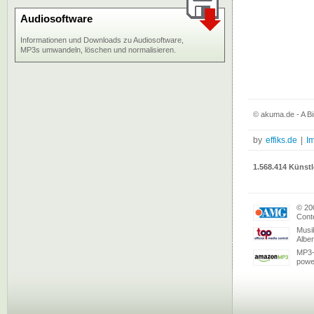
Audiosoftware
Informationen und Downloads zu Audiosoftware,
MP3s umwandeln, löschen und normalisieren.
© akuma.de - A B
by
effiks.de
|
I
1.568.414 Künstl
© 20
Conte
Musi
Albe
MP3-
powe