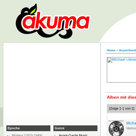
Home
»
Avant-Gard
Alben mit di
[Zeige 1-1 von 1]
Micha
Epoche
Genre
Variou
Modern (1910-1949)
Avant-Garde Music