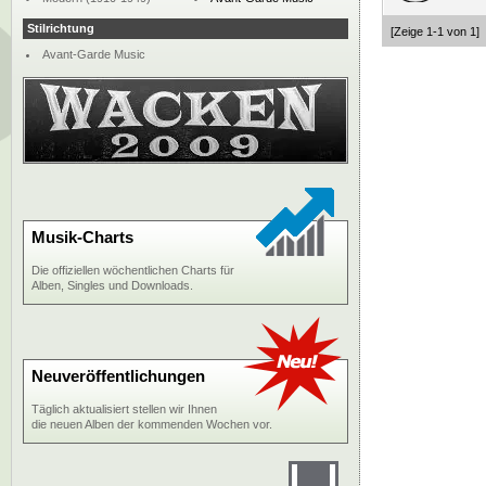
Stilrichtung
[Zeige 1-1 von 1]
Avant-Garde Music
Musik-Charts
Die offiziellen wöchentlichen Charts für
Alben, Singles und Downloads.
Neuveröffentlichungen
Täglich aktualisiert stellen wir Ihnen
die neuen Alben der kommenden Wochen vor.