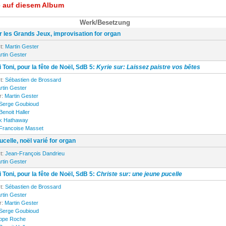
e auf diesem Album
Werk/Besetzung
r les Grands Jeux, improvisation for organ
t:
Martin Gester
rtin Gester
 Toni, pour la fête de Noël, SdB 5:
Kyrie sur: Laissez paistre vos bêtes
t:
Sébastien de Brossard
rtin Gester
r:
Martin Gester
Serge Goubioud
Benoit Haller
k Hathaway
Francoise Masset
celle, noël varié for organ
t:
Jean-François Dandrieu
rtin Gester
 Toni, pour la fête de Noël, SdB 5:
Christe sur: une jeune pucelle
t:
Sébastien de Brossard
rtin Gester
r:
Martin Gester
Serge Goubioud
ippe Roche