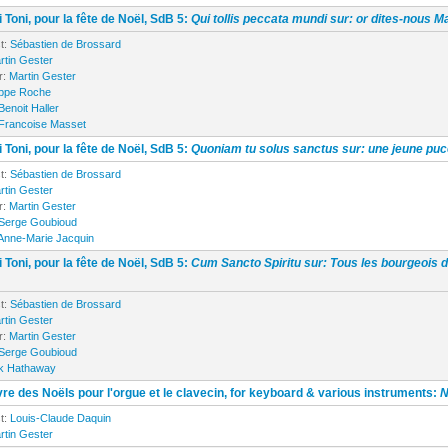
 Toni, pour la fête de Noël, SdB 5:
Qui tollis peccata mundi sur: or dites-nous M
t:
Sébastien de Brossard
rtin Gester
r:
Martin Gester
ippe Roche
Benoit Haller
Francoise Masset
 Toni, pour la fête de Noël, SdB 5:
Quoniam tu solus sanctus sur: une jeune puc
t:
Sébastien de Brossard
rtin Gester
r:
Martin Gester
Serge Goubioud
Anne-Marie Jacquin
 Toni, pour la fête de Noël, SdB 5:
Cum Sancto Spiritu sur: Tous les bourgeois 
t:
Sébastien de Brossard
rtin Gester
r:
Martin Gester
Serge Goubioud
k Hathaway
re des Noëls pour l'orgue et le clavecin, for keyboard & various instruments:
N
t:
Louis-Claude Daquin
rtin Gester