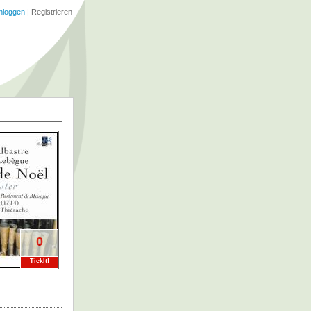
nloggen
|
Registrieren
0
TickIt!