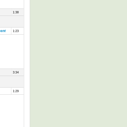
1:38
ment
1:23
3:34
1:29