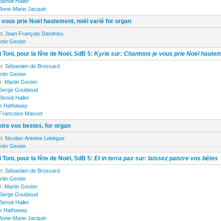
Benoit Haller
Anne-Marie Jacquin
 vous prie Noël hautement, noël varié for organ
t:
Jean-François Dandrieu
rtin Gester
 Toni, pour la fête de Noël, SdB 5:
Kyrie sur: Chantons je vous prie Noël haute
t:
Sébastien de Brossard
rtin Gester
r:
Martin Gester
Serge Goubioud
Benoit Haller
k Hathaway
Francoise Masset
stre vos bestes, for organ
t:
Nicolas-Antoine Lebègue
rtin Gester
 Toni, pour la fête de Noël, SdB 5:
Et in terra pax sur: laissez paistre vos bêtes
t:
Sébastien de Brossard
rtin Gester
r:
Martin Gester
Serge Goubioud
Benoit Haller
k Hathaway
Anne-Marie Jacquin