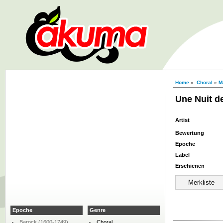
Home
»
Choral
»
M
Une Nuit d
Artist
Bewertung
Epoche
Label
Erschienen
Epoche
Genre
Barock (1600-1749)
Choral