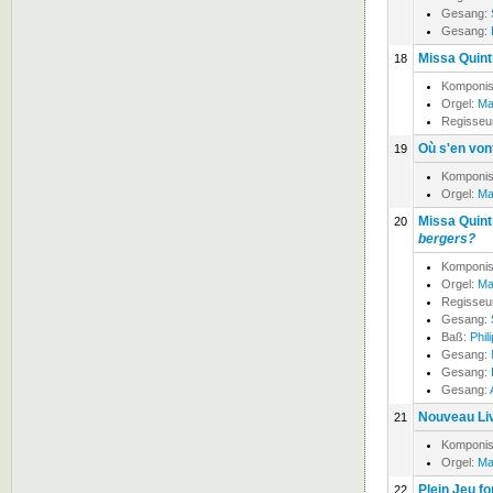
Gesang:
Gesang:
Missa Quinti
18
Komponis
Orgel:
Ma
Regisseu
Où s'en vont
19
Komponis
Orgel:
Ma
Missa Quinti
20
bergers?
Komponis
Orgel:
Ma
Regisseu
Gesang:
Baß:
Phil
Gesang:
Gesang:
Gesang:
Nouveau Liv
21
Komponis
Orgel:
Ma
Plein Jeu f
22