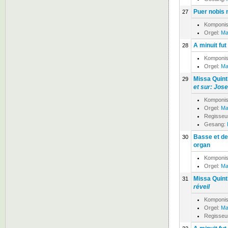
Puer nobis n
27
Komponis
Orgel:
Ma
A minuit fut 
28
Komponis
Orgel:
Ma
Missa Quinti
29
et sur: Jose
Komponis
Orgel:
Ma
Regisseu
Gesang:
Basse et de
30
organ
Komponis
Orgel:
Ma
Missa Quinti
31
réveil
Komponis
Orgel:
Ma
Regisseu