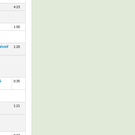
4:23
1:00
éveil
1:20
&
0:35
1:21