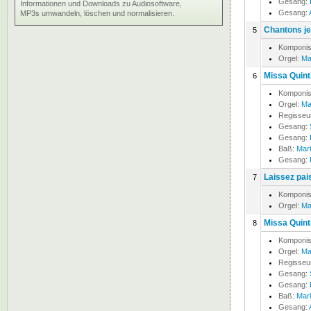
Gesang:
Informationen und Downloads zu Audiosoftware,
Gesang:
MP3s umwandeln, löschen und normalisieren.
Chantons je
5
Komponis
Orgel:
Ma
Missa Quinti
6
Komponis
Orgel:
Ma
Regisseu
Gesang:
Gesang:
Baß:
Mar
Gesang:
Laissez pai
7
Komponis
Orgel:
Ma
Missa Quinti
8
Komponis
Orgel:
Ma
Regisseu
Gesang:
Gesang:
Baß:
Mar
Gesang: