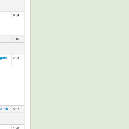
0:54
1:15
 gais
2:23
o. 10
5:37
1:28