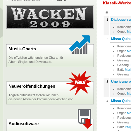
Klassik-Werk
#
Dialogue su
1
Komponis
Orgel:
Ma
Missa Quinti
2
Komponis
Musik-Charts
Orgel:
Ma
Regisseu
Die offiziellen wöchentlichen Charts für
Gesang:
Alben, Singles und Downloads.
Gesang:
Baß:
Mar
Gesang:
Une jeune pu
3
Neuveröffentlichungen
Komponis
Orgel:
Ma
Täglich aktualisiert stellen wir Ihnen
die neuen Alben der kommenden Wochen vor.
Missa Quinti
4
Komponis
Orgel:
Ma
Regisseu
Gesang:
Audiosoftware
Baß:
Phil