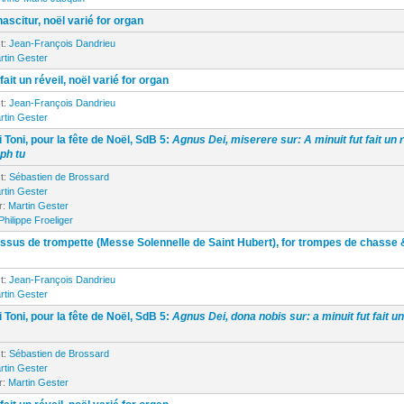
ascitur, noël varié for organ
t:
Jean-François Dandrieu
rtin Gester
fait un réveil, noël varié for organ
t:
Jean-François Dandrieu
rtin Gester
 Toni, pour la fête de Noël, SdB 5:
Agnus Dei, miserere sur: A minuit fut fait un r
ph tu
t:
Sébastien de Brossard
rtin Gester
r:
Martin Gester
Philippe Froeliger
ssus de trompette (Messe Solennelle de Saint Hubert), for trompes de chasse 
t:
Jean-François Dandrieu
rtin Gester
 Toni, pour la fête de Noël, SdB 5:
Agnus Dei, dona nobis sur: a minuit fut fait un
t:
Sébastien de Brossard
rtin Gester
r:
Martin Gester