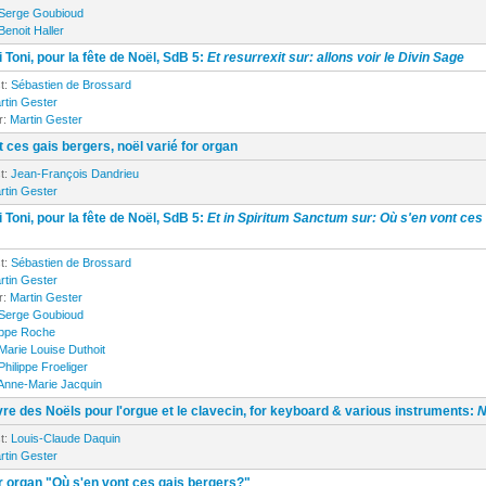
Serge Goubioud
Benoit Haller
 Toni, pour la fête de Noël, SdB 5:
Et resurrexit sur: allons voir le Divin Sage
t:
Sébastien de Brossard
rtin Gester
r:
Martin Gester
 ces gais bergers, noël varié for organ
t:
Jean-François Dandrieu
rtin Gester
 Toni, pour la fête de Noël, SdB 5:
Et in Spiritum Sanctum sur: Où s'en vont ces
t:
Sébastien de Brossard
rtin Gester
r:
Martin Gester
Serge Goubioud
ippe Roche
Marie Louise Duthoit
Philippe Froeliger
Anne-Marie Jacquin
re des Noëls pour l'orgue et le clavecin, for keyboard & various instruments:
N
t:
Louis-Claude Daquin
rtin Gester
or organ "Où s'en vont ces gais bergers?"