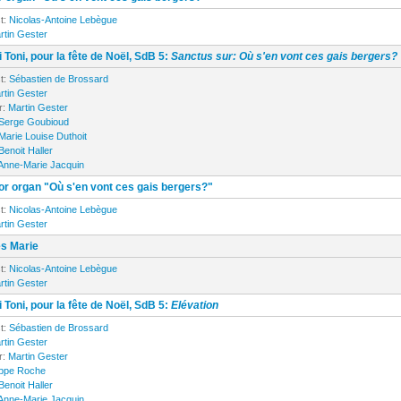
t:
Nicolas-Antoine Lebègue
rtin Gester
 Toni, pour la fête de Noël, SdB 5:
Sanctus sur: Où s'en vont ces gais bergers?
t:
Sébastien de Brossard
rtin Gester
r:
Martin Gester
Serge Goubioud
Marie Louise Duthoit
Benoit Haller
Anne-Marie Jacquin
or organ "Où s'en vont ces gais bergers?"
t:
Nicolas-Antoine Lebègue
rtin Gester
es Marie
t:
Nicolas-Antoine Lebègue
rtin Gester
 Toni, pour la fête de Noël, SdB 5:
Elévation
t:
Sébastien de Brossard
rtin Gester
r:
Martin Gester
ippe Roche
Benoit Haller
Anne-Marie Jacquin