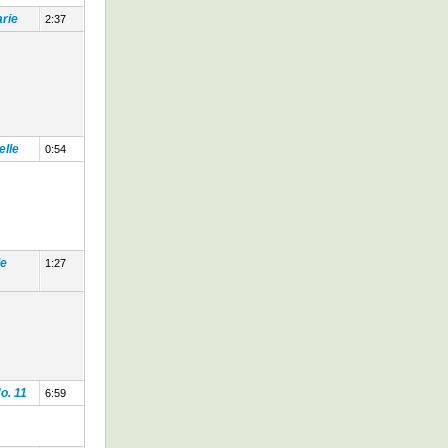
arie
2:37
elle
0:54
de
1:27
o. 11
6:59