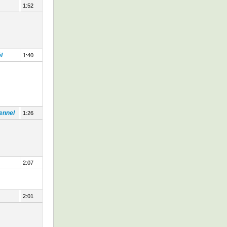
1:52
l
1:40
lennel
1:26
2:07
2:01