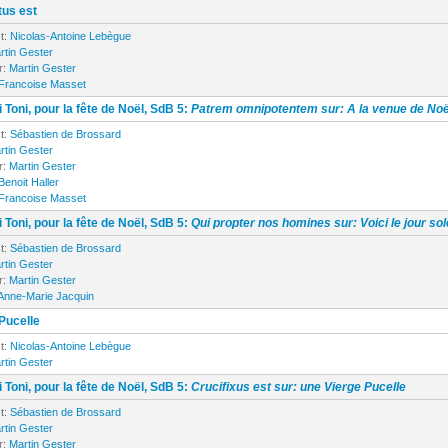
tus est
t:
Nicolas-Antoine Lebègue
rtin Gester
r:
Martin Gester
Francoise Masset
 Toni, pour la fête de Noël, SdB 5:
Patrem omnipotentem sur: A la venue de Noë
t:
Sébastien de Brossard
rtin Gester
r:
Martin Gester
Benoit Haller
Francoise Masset
 Toni, pour la fête de Noël, SdB 5:
Qui propter nos homines sur: Voici le jour so
t:
Sébastien de Brossard
rtin Gester
r:
Martin Gester
Anne-Marie Jacquin
Pucelle
t:
Nicolas-Antoine Lebègue
rtin Gester
 Toni, pour la fête de Noël, SdB 5:
Crucifixus est sur: une Vierge Pucelle
t:
Sébastien de Brossard
rtin Gester
r:
Martin Gester