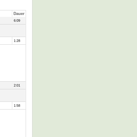
Dauer
6:09
1:28
2:01
1:58